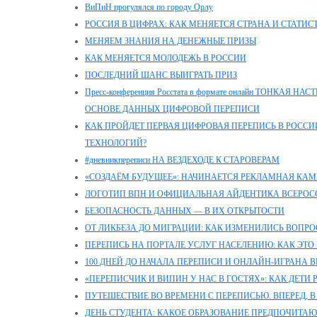
ВиПиН прогулялся по городу Орлу
РОССИЯ В ЦИФРАХ: КАК МЕНЯЕТСЯ СТРАНА И СТАТИС
МЕНЯЕМ ЗНАНИЯ НА ДЕНЕЖНЫЕ ПРИЗЫ
КАК МЕНЯЕТСЯ МОЛОДЕЖЬ В РОССИИ
ПОСЛЕДНИЙ ШАНС ВЫИГРАТЬ ПРИЗ
Пресс-конференция Росстата в формате онлайн ТОНКАЯ
ОСНОВЕ ДАННЫХ ЦИФРОВОЙ ПЕРЕПИСИ
КАК ПРОЙДЕТ ПЕРВАЯ ЦИФРОВАЯ ПЕРЕПИСЬ В РОССИИ
ТЕХНОЛОГИЙ?
#дневникпереписи НА ВЕЗДЕХОДЕ К СТАРОВЕРАМ
«СОЗДАЁМ БУДУЩЕЕ»: НАЧИНАЕТСЯ РЕКЛАМНАЯ КАМ
ЛОГОТИП ВПН И ОФИЦИАЛЬНАЯ АЙДЕНТИКА ВСЕРОС
БЕЗОПАСНОСТЬ ДАННЫХ — В ИХ ОТКРЫТОСТИ
ОТ ЛИКБЕЗА ДО МИГРАЦИИ: КАК ИЗМЕНИЛИСЬ ВОПРО
ПЕРЕПИСЬ НА ПОРТАЛЕ УСЛУГ НАСЕЛЕНИЮ: КАК ЭТО 
100 ДНЕЙ ДО НАЧАЛА ПЕРЕПИСИ И ОНЛАЙН-ИГРАНА 
«ПЕРЕПИСЧИК И ВИПИН У НАС В ГОСТЯХ»: КАК ДЕТИ
ПУТЕШЕСТВИЕ ВО ВРЕМЕНИ С ПЕРЕПИСЬЮ. ВПЕРЕД, В
ДЕНЬ СТУДЕНТА: КАКОЕ ОБРАЗОВАНИЕ ПРЕДПОЧИТАЮ