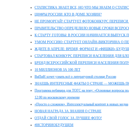
СТАТИСТИКА ЗНАЕТ ВСЕ, НО ЧТО МЫ ЗНАЕМ О СТАТИ
ЦИФРЫ РОССИИ: КТО В ДОМЕ ХОЗЯИН?
НЕ ПРОМОРГАЙ! СТАРТУЕТ ФОТОКОНКУРС ПЕРЕПИСИ
ПРАВИТЕЛЬСТВО ОПРЕДЕЛИЛО НОВЫЕ СРОКИ ВСЕРО
К СТАРТУ ГОТОВЫ: В РОССИИ НАЧИНАЕТСЯ ВЫПУСК
УМОМ РОССИЮ: СТАРТУЕТ ОНЛАЙН-ВИКТОРИНА О П
ЖДИТЕ В АПРЕЛЕ: ВРЕМЯ, ФОРМАТ И «ФИШКИ» БУДУ
СТАРТОВАЛ КОНКУРС ПЕРЕПИСИ НАСЕЛЕНИЯ ДЛЯ БЛ
БРЕНД ВСЕРОССИЙСКОЙ ПЕРЕПИСИ НАСЕЛЕНИЯ ПОЛ
10 МИЛЛИОНОВ ЗА 100 ЛЕТ
ВиПиН хочет узнать всё о литературной столице России
ЗНАЕШЬ ИНТЕРЕСНЫЕ ФАКТЫ О СТРАНЕ — МОЖЕШЬ П
Программа вебинара для ТОГС на тему: «Основные вопросы под
12:00 по московскому времени
«Просто о сложном». Интеллектуальный контент в новых медиа
НОВАЯ НАГРАДА ЗА ЗНАНИЯ О СТРАНЕ
ОТДАЙ СВОЙ ГОЛОС ЗА ЛУЧШЕЕ ФОТО!
#ИСТОРИИОБУДУЩЕМ