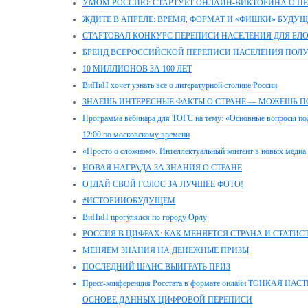
УМОМ РОССИЮ: СТАРТУЕТ ОНЛАЙН-ВИКТОРИНА О П
ЖДИТЕ В АПРЕЛЕ: ВРЕМЯ, ФОРМАТ И «ФИШКИ» БУДУ
СТАРТОВАЛ КОНКУРС ПЕРЕПИСИ НАСЕЛЕНИЯ ДЛЯ БЛ
БРЕНД ВСЕРОССИЙСКОЙ ПЕРЕПИСИ НАСЕЛЕНИЯ ПОЛ
10 МИЛЛИОНОВ ЗА 100 ЛЕТ
ВиПиН хочет узнать всё о литературной столице России
ЗНАЕШЬ ИНТЕРЕСНЫЕ ФАКТЫ О СТРАНЕ — МОЖЕШЬ П
Программа вебинара для ТОГС на тему: «Основные вопросы под
12:00 по московскому времени
«Просто о сложном». Интеллектуальный контент в новых медиа
НОВАЯ НАГРАДА ЗА ЗНАНИЯ О СТРАНЕ
ОТДАЙ СВОЙ ГОЛОС ЗА ЛУЧШЕЕ ФОТО!
#ИСТОРИИОБУДУЩЕМ
ВиПиН прогулялся по городу Орлу
РОССИЯ В ЦИФРАХ: КАК МЕНЯЕТСЯ СТРАНА И СТАТИС
МЕНЯЕМ ЗНАНИЯ НА ДЕНЕЖНЫЕ ПРИЗЫ
ПОСЛЕДНИЙ ШАНС ВЫИГРАТЬ ПРИЗ
Пресс-конференция Росстата в формате онлайн ТОНКАЯ
ОСНОВЕ ДАННЫХ ЦИФРОВОЙ ПЕРЕПИСИ