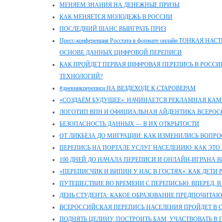
МЕНЯЕМ ЗНАНИЯ НА ДЕНЕЖНЫЕ ПРИЗЫ
КАК МЕНЯЕТСЯ МОЛОДЕЖЬ В РОССИИ
ПОСЛЕДНИЙ ШАНС ВЫИГРАТЬ ПРИЗ
Пресс-конференция Росстата в формате онлайн ТОНКАЯ
ОСНОВЕ ДАННЫХ ЦИФРОВОЙ ПЕРЕПИСИ
КАК ПРОЙДЕТ ПЕРВАЯ ЦИФРОВАЯ ПЕРЕПИСЬ В РОССИИ
ТЕХНОЛОГИЙ?
#дневникпереписи НА ВЕЗДЕХОДЕ К СТАРОВЕРАМ
«СОЗДАЁМ БУДУЩЕЕ»: НАЧИНАЕТСЯ РЕКЛАМНАЯ КАМ
ЛОГОТИП ВПН И ОФИЦИАЛЬНАЯ АЙДЕНТИКА ВСЕРОС
БЕЗОПАСНОСТЬ ДАННЫХ — В ИХ ОТКРЫТОСТИ
ОТ ЛИКБЕЗА ДО МИГРАЦИИ: КАК ИЗМЕНИЛИСЬ ВОПРО
ПЕРЕПИСЬ НА ПОРТАЛЕ УСЛУГ НАСЕЛЕНИЮ: КАК ЭТО 
100 ДНЕЙ ДО НАЧАЛА ПЕРЕПИСИ И ОНЛАЙН-ИГРАНА 
«ПЕРЕПИСЧИК И ВИПИН У НАС В ГОСТЯХ»: КАК ДЕТИ
ПУТЕШЕСТВИЕ ВО ВРЕМЕНИ С ПЕРЕПИСЬЮ. ВПЕРЕД, В
ДЕНЬ СТУДЕНТА: КАКОЕ ОБРАЗОВАНИЕ ПРЕДПОЧИТАЮ
ВСЕРОССИЙСКАЯ ПЕРЕПИСЬ НАСЕЛЕНИЯ ПРОЙДЕТ В СЕ
ПОДНЯТЬ ЦЕЛИНУ, ПОСТРОИТЬ БАМ, УЧАСТВОВАТЬ В 