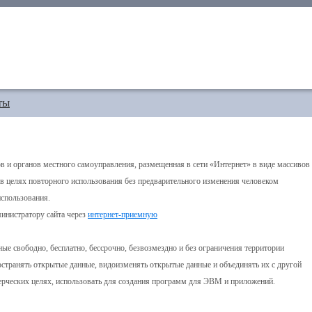
ты
в и органов местного самоуправления, размещенная в сети «Интернет» в виде массивов
 целях повторного использования без предварительного изменения человеком
использования.
инистратору сайта через
интернет-приемную
ые свободно, бесплатно, бессрочно, безвозмездно и без ограничения территории
ространять открытые данные, видоизменять открытые данные и объединять их с другой
рческих целях, использовать для создания программ для ЭВМ и приложений.