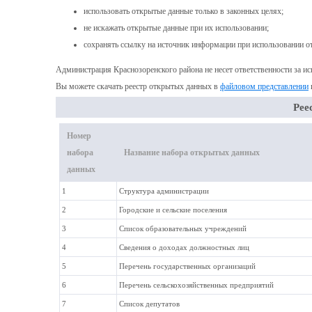
использовать открытые данные только в законных целях;
не искажать открытые данные при их использовании;
сохранять ссылку на источник информации при использовании 
Администрация Краснозоренского района не несет ответственности за и
Вы можете скачать реестр открытых данных в
файловом представлении
Рее
Номер
набора
Название набора открытых данных
данных
1
Структура администрации
2
Городские и сельские поселения
3
Список образовательных учреждений
4
Сведения о доходах должностных лиц
5
Перечень государственных организаций
6
Перечень сельскохозяйственных предприятий
7
Список депутатов