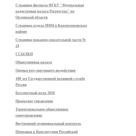
Страница филиала ФГБУ "Федеральная
кадастровая палата Росреестра" по
Орловской области
Страница отдела МФЦ в Краснозоренском
районе
Страница пожарно-спасательной части №
24
ССЫЛКИ
Общественная палата
Оценка регулирующего воздействия
100 лет Государственной архивной службе
России
Бессмертный полк 2018
Проектное управление
Территориальное общественное
самоуправление
Внутренний муниципальный контроль
Поправки к Конституции Российской