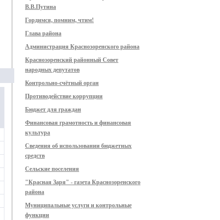
В.В.Путина
Гордимся, помним, чтим!
Глава района
Администрация Краснозоренского района
Краснозоренский районный Совет
народных депутатов
Контрольно-счётный орган
Противодействие коррупции
Бюджет для граждан
Финансовая грамотность и финансовая
культура
Сведения об использовании бюджетных
средств
Сельские поселения
"Красная Заря" - газета Краснозоренского
района
Муниципальные услуги и контрольные
функции