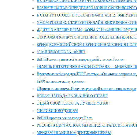
НЕ ПРОМОРГАЙ! СТАРТУЕТ ФОТОКОНКУРС ПЕРЕПИСИ
ПРАВИТЕЛЬСТВО ОПРЕДЕЛИЛО НОВЫЕ СРОКИ ВСЕРО
К СТАРТУ ГОТОВЫ: В РОССИИ НАЧИНАЕТСЯ ВЫПУСК
УМОМ РОССИЮ: СТАРТУЕТ ОНЛАЙН-ВИКТОРИНА О П
ЖДИТЕ В АПРЕЛЕ: ВРЕМЯ, ФОРМАТ И «ФИШКИ» БУДУ
СТАРТОВАЛ КОНКУРС ПЕРЕПИСИ НАСЕЛЕНИЯ ДЛЯ БЛ
БРЕНД ВСЕРОССИЙСКОЙ ПЕРЕПИСИ НАСЕЛЕНИЯ ПОЛ
10 МИЛЛИОНОВ ЗА 100 ЛЕТ
ВиПиН хочет узнать всё о литературной столице России
ЗНАЕШЬ ИНТЕРЕСНЫЕ ФАКТЫ О СТРАНЕ — МОЖЕШЬ П
Программа вебинара для ТОГС на тему: «Основные вопросы под
12:00 по московскому времени
«Просто о сложном». Интеллектуальный контент в новых медиа
НОВАЯ НАГРАДА ЗА ЗНАНИЯ О СТРАНЕ
ОТДАЙ СВОЙ ГОЛОС ЗА ЛУЧШЕЕ ФОТО!
#ИСТОРИИОБУДУЩЕМ
ВиПиН прогулялся по городу Орлу
РОССИЯ В ЦИФРАХ: КАК МЕНЯЕТСЯ СТРАНА И СТАТИС
МЕНЯЕМ ЗНАНИЯ НА ДЕНЕЖНЫЕ ПРИЗЫ