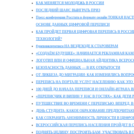
КАК МЕНЯЕТСЯ МОЛОДЕЖЬ В РОССИИ
ПОСЛЕДНИЙ ШАНС ВЫИГРАТЬ ПРИЗ
Пресс-конференция Росстата в формате онлайн ТОНКАЯ
ОСНОВЕ ДАННЫХ ЦИФРОВОЙ ПЕРЕПИСИ
КАК ПРОЙДЕТ ПЕРВАЯ ЦИФРОВАЯ ПЕРЕПИСЬ В РОССИИ
ТЕХНОЛОГИЙ?
#дневникпереписи НА ВЕЗДЕХОДЕ К СТАРОВЕРАМ
«СОЗДАЁМ БУДУЩЕЕ»: НАЧИНАЕТСЯ РЕКЛАМНАЯ КАМ
ЛОГОТИП ВПН И ОФИЦИАЛЬНАЯ АЙДЕНТИКА ВСЕРОС
БЕЗОПАСНОСТЬ ДАННЫХ — В ИХ ОТКРЫТОСТИ
ОТ ЛИКБЕЗА ДО МИГРАЦИИ: КАК ИЗМЕНИЛИСЬ ВОПРО
ПЕРЕПИСЬ НА ПОРТАЛЕ УСЛУГ НАСЕЛЕНИЮ: КАК ЭТО 
100 ДНЕЙ ДО НАЧАЛА ПЕРЕПИСИ И ОНЛАЙН-ИГРАНА 
«ПЕРЕПИСЧИК И ВИПИН У НАС В ГОСТЯХ»: КАК ДЕТИ
ПУТЕШЕСТВИЕ ВО ВРЕМЕНИ С ПЕРЕПИСЬЮ. ВПЕРЕД, В
ДЕНЬ СТУДЕНТА: КАКОЕ ОБРАЗОВАНИЕ ПРЕДПОЧИТАЮ
КАК СОХРАНИТЬ АНОНИМНОСТЬ ЛИЧНОСТИ В ЦИФРО
ВСЕРОССИЙСКАЯ ПЕРЕПИСЬ НАСЕЛЕНИЯ ПРОЙДЕТ В СЕ
ПОДНЯТЬ ЦЕЛИНУ, ПОСТРОИТЬ БАМ, УЧАСТВОВАТЬ В 