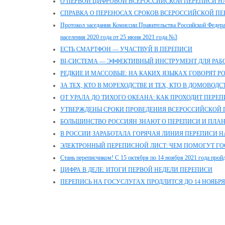
О ПЕРВОЙ ЦИФРОВОЙ ВСЕРОССИЙСКОЙ ПЕРЕПИСИ Н
СПРАВКА О ПЕРЕНОСАХ СРОКОВ ВСЕРОССИЙСКОЙ ПЕР
Протокол заседания Комиссии Правительства Российской Федер
населения 2020 года от 25 июня 2021 года №3
ЕСТЬ СМАРТФОН — УЧАСТВУЙ В ПЕРЕПИСИ
BI-СИСТЕМА — ЭФФЕКТИВНЫЙ ИНСТРУМЕНТ ДЛЯ РА
РЕДКИЕ И МАССОВЫЕ: НА КАКИХ ЯЗЫКАХ ГОВОРЯТ Р
ЗА ТЕХ, КТО В МОРЕХОДСТВЕ И ТЕХ, КТО В ДОМОВОДС
ОТ УРАЛА ДО ТИХОГО ОКЕАНА: КАК ПРОХОДИТ ПЕРЕ
УТВЕРЖДЕНЫ СРОКИ ПРОВЕДЕНИЯ ВСЕРОССИЙСКОЙ 
БОЛЬШИНСТВО РОССИЯН ЗНАЮТ О ПЕРЕПИСИ И ПЛАН
В РОССИИ ЗАРАБОТАЛА ГОРЯЧАЯ ЛИНИЯ ПЕРЕПИСИ 
ЭЛЕКТРОННЫЙ ПЕРЕПИСНОЙ ЛИСТ: ЧЕМ ПОМОГУТ ГО
Стань переписчиком! С 15 октября по 14 ноября 2021 года пройд
ЦИФРА В ДЕЛЕ: ИТОГИ ПЕРВОЙ НЕДЕЛИ ПЕРЕПИСИ
ПЕРЕПИСЬ НА ГОСУСЛУГАХ ПРОДЛИТСЯ ДО 14 НОЯБРЯ