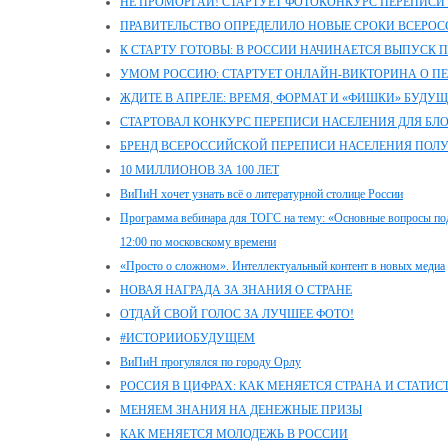
НЕ ПРОМОРГАЙ! СТАРТУЕТ ФОТОКОНКУРС ПЕРЕПИСИ
ПРАВИТЕЛЬСТВО ОПРЕДЕЛИЛО НОВЫЕ СРОКИ ВСЕРО
К СТАРТУ ГОТОВЫ: В РОССИИ НАЧИНАЕТСЯ ВЫПУСК
УМОМ РОССИЮ: СТАРТУЕТ ОНЛАЙН-ВИКТОРИНА О П
ЖДИТЕ В АПРЕЛЕ: ВРЕМЯ, ФОРМАТ И «ФИШКИ» БУДУ
СТАРТОВАЛ КОНКУРС ПЕРЕПИСИ НАСЕЛЕНИЯ ДЛЯ БЛ
БРЕНД ВСЕРОССИЙСКОЙ ПЕРЕПИСИ НАСЕЛЕНИЯ ПОЛ
10 МИЛЛИОНОВ ЗА 100 ЛЕТ
ВиПиН хочет узнать всё о литературной столице России
Программа вебинара для ТОГС на тему: «Основные вопросы под
12:00 по московскому времени
«Просто о сложном». Интеллектуальный контент в новых медиа
НОВАЯ НАГРАДА ЗА ЗНАНИЯ О СТРАНЕ
ОТДАЙ СВОЙ ГОЛОС ЗА ЛУЧШЕЕ ФОТО!
#ИСТОРИИОБУДУЩЕМ
ВиПиН прогулялся по городу Орлу
РОССИЯ В ЦИФРАХ: КАК МЕНЯЕТСЯ СТРАНА И СТАТИС
МЕНЯЕМ ЗНАНИЯ НА ДЕНЕЖНЫЕ ПРИЗЫ
КАК МЕНЯЕТСЯ МОЛОДЕЖЬ В РОССИИ