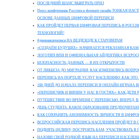
ПОСЛЕДНИЙ ШАНС ВЫИГРАТЬ ПРИЗ
Пресс-конференция Росстата в формате онлайн ТОНКАЯ
ОСНОВЕ ДАННЫХ ЦИФРОВОЙ ПЕРЕПИСИ
КАК ПРОЙДЕТ ПЕРВАЯ ЦИФРОВАЯ ПЕРЕПИСЬ В РОССИИ
ТЕХНОЛОГИЙ?
#дневникпереписи НА ВЕЗДЕХОДЕ К СТАРОВЕРАМ
«СОЗДАЁМ БУДУЩЕЕ»: НАЧИНАЕТСЯ РЕКЛАМНАЯ КАМ
ЛОГОТИП ВПН И ОФИЦИАЛЬНАЯ АЙДЕНТИКА ВСЕРОС
БЕЗОПАСНОСТЬ ДАННЫХ — В ИХ ОТКРЫТОСТИ
ОТ ЛИКБЕЗА ДО МИГРАЦИИ: КАК ИЗМЕНИЛИСЬ ВОПРО
ПЕРЕПИСЬ НА ПОРТАЛЕ УСЛУГ НАСЕЛЕНИЮ: КАК ЭТО 
100 ДНЕЙ ДО НАЧАЛА ПЕРЕПИСИ И ОНЛАЙН-ИГРАНА 
«ПЕРЕПИСЧИК И ВИПИН У НАС В ГОСТЯХ»: КАК ДЕТИ
ПУТЕШЕСТВИЕ ВО ВРЕМЕНИ С ПЕРЕПИСЬЮ. ВПЕРЕД, В
ДЕНЬ СТУДЕНТА: КАКОЕ ОБРАЗОВАНИЕ ПРЕДПОЧИТАЮ
КАК СОХРАНИТЬ АНОНИМНОСТЬ ЛИЧНОСТИ В ЦИФРО
ВСЕРОССИЙСКАЯ ПЕРЕПИСЬ НАСЕЛЕНИЯ ПРОЙДЕТ В СЕ
ПОДНЯТЬ ЦЕЛИНУ, ПОСТРОИТЬ БАМ, УЧАСТВОВАТЬ В 
НАЗОВИ СВОЙ РОДНОЙ ЯЗЫК НА ПЕРЕПИСИ НАСЕЛЕН