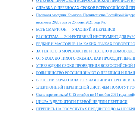
О ПЕРВОЙ ЦИФРОВОЙ ВСЕРОССИЙСКОЙ ПЕРЕПИСИ Н
СПРАВКА О ПЕРЕНОСАХ СРОКОВ ВСЕРОССИЙСКОЙ ПЕР
Протокол заседания Комиссии Правительства Российской Федер
населения 2020 года от 25 июня 2021 года №3
ЕСТЬ СМАРТФОН — УЧАСТВУЙ В ПЕРЕПИСИ
BI-СИСТЕМА — ЭФФЕКТИВНЫЙ ИНСТРУМЕНТ ДЛЯ РА
РЕДКИЕ И МАССОВЫЕ: НА КАКИХ ЯЗЫКАХ ГОВОРЯТ Р
ЗА ТЕХ, КТО В МОРЕХОДСТВЕ И ТЕХ, КТО В ДОМОВОДС
ОТ УРАЛА ДО ТИХОГО ОКЕАНА: КАК ПРОХОДИТ ПЕРЕ
УТВЕРЖДЕНЫ СРОКИ ПРОВЕДЕНИЯ ВСЕРОССИЙСКОЙ 
БОЛЬШИНСТВО РОССИЯН ЗНАЮТ О ПЕРЕПИСИ И ПЛАН
В РОССИИ ЗАРАБОТАЛА ГОРЯЧАЯ ЛИНИЯ ПЕРЕПИСИ 
ЭЛЕКТРОННЫЙ ПЕРЕПИСНОЙ ЛИСТ: ЧЕМ ПОМОГУТ ГО
Стань переписчиком! С 15 октября по 14 ноября 2021 года пройд
ЦИФРА В ДЕЛЕ: ИТОГИ ПЕРВОЙ НЕДЕЛИ ПЕРЕПИСИ
ПЕРЕПИСЬ НА ГОСУСЛУГАХ ПРОДЛИТСЯ ДО 14 НОЯБРЯ