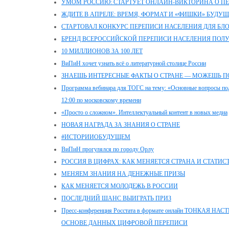
УМОМ РОССИЮ: СТАРТУЕТ ОНЛАЙН-ВИКТОРИНА О П
ЖДИТЕ В АПРЕЛЕ: ВРЕМЯ, ФОРМАТ И «ФИШКИ» БУДУ
СТАРТОВАЛ КОНКУРС ПЕРЕПИСИ НАСЕЛЕНИЯ ДЛЯ БЛ
БРЕНД ВСЕРОССИЙСКОЙ ПЕРЕПИСИ НАСЕЛЕНИЯ ПОЛ
10 МИЛЛИОНОВ ЗА 100 ЛЕТ
ВиПиН хочет узнать всё о литературной столице России
ЗНАЕШЬ ИНТЕРЕСНЫЕ ФАКТЫ О СТРАНЕ — МОЖЕШЬ П
Программа вебинара для ТОГС на тему: «Основные вопросы под
12:00 по московскому времени
«Просто о сложном». Интеллектуальный контент в новых медиа
НОВАЯ НАГРАДА ЗА ЗНАНИЯ О СТРАНЕ
#ИСТОРИИОБУДУЩЕМ
ВиПиН прогулялся по городу Орлу
РОССИЯ В ЦИФРАХ: КАК МЕНЯЕТСЯ СТРАНА И СТАТИС
МЕНЯЕМ ЗНАНИЯ НА ДЕНЕЖНЫЕ ПРИЗЫ
КАК МЕНЯЕТСЯ МОЛОДЕЖЬ В РОССИИ
ПОСЛЕДНИЙ ШАНС ВЫИГРАТЬ ПРИЗ
Пресс-конференция Росстата в формате онлайн ТОНКАЯ
ОСНОВЕ ДАННЫХ ЦИФРОВОЙ ПЕРЕПИСИ