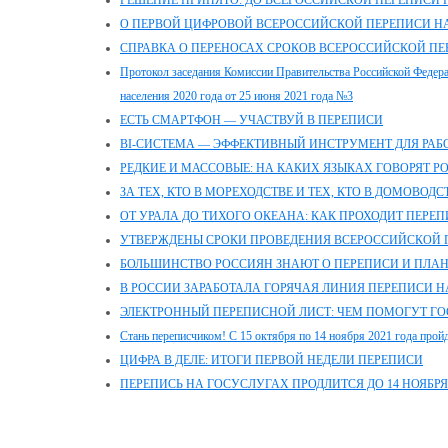
РЕШЕНИЕ ПРИНЯТО: ДО ВСЕРОССИЙСКОЙ ПЕРЕПИСИ Н
О ПЕРВОЙ ЦИФРОВОЙ ВСЕРОССИЙСКОЙ ПЕРЕПИСИ Н
СПРАВКА О ПЕРЕНОСАХ СРОКОВ ВСЕРОССИЙСКОЙ ПЕР
Протокол заседания Комиссии Правительства Российской Федер
населения 2020 года от 25 июня 2021 года №3
ЕСТЬ СМАРТФОН — УЧАСТВУЙ В ПЕРЕПИСИ
BI-СИСТЕМА — ЭФФЕКТИВНЫЙ ИНСТРУМЕНТ ДЛЯ РА
РЕДКИЕ И МАССОВЫЕ: НА КАКИХ ЯЗЫКАХ ГОВОРЯТ Р
ЗА ТЕХ, КТО В МОРЕХОДСТВЕ И ТЕХ, КТО В ДОМОВОДС
ОТ УРАЛА ДО ТИХОГО ОКЕАНА: КАК ПРОХОДИТ ПЕРЕ
УТВЕРЖДЕНЫ СРОКИ ПРОВЕДЕНИЯ ВСЕРОССИЙСКОЙ 
БОЛЬШИНСТВО РОССИЯН ЗНАЮТ О ПЕРЕПИСИ И ПЛАН
В РОССИИ ЗАРАБОТАЛА ГОРЯЧАЯ ЛИНИЯ ПЕРЕПИСИ 
ЭЛЕКТРОННЫЙ ПЕРЕПИСНОЙ ЛИСТ: ЧЕМ ПОМОГУТ ГО
Стань переписчиком! С 15 октября по 14 ноября 2021 года пройд
ЦИФРА В ДЕЛЕ: ИТОГИ ПЕРВОЙ НЕДЕЛИ ПЕРЕПИСИ
ПЕРЕПИСЬ НА ГОСУСЛУГАХ ПРОДЛИТСЯ ДО 14 НОЯБРЯ