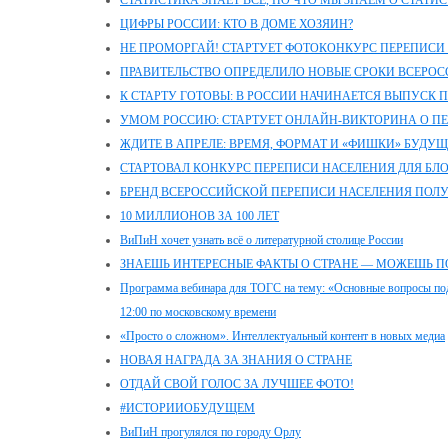
СТАТИСТИКА ЗНАЕТ ВСЕ, НО ЧТО МЫ ЗНАЕМ О СТАТИ
ЦИФРЫ РОССИИ: КТО В ДОМЕ ХОЗЯИН?
НЕ ПРОМОРГАЙ! СТАРТУЕТ ФОТОКОНКУРС ПЕРЕПИСИ
ПРАВИТЕЛЬСТВО ОПРЕДЕЛИЛО НОВЫЕ СРОКИ ВСЕРО
К СТАРТУ ГОТОВЫ: В РОССИИ НАЧИНАЕТСЯ ВЫПУСК
УМОМ РОССИЮ: СТАРТУЕТ ОНЛАЙН-ВИКТОРИНА О П
ЖДИТЕ В АПРЕЛЕ: ВРЕМЯ, ФОРМАТ И «ФИШКИ» БУДУ
СТАРТОВАЛ КОНКУРС ПЕРЕПИСИ НАСЕЛЕНИЯ ДЛЯ БЛ
БРЕНД ВСЕРОССИЙСКОЙ ПЕРЕПИСИ НАСЕЛЕНИЯ ПОЛ
10 МИЛЛИОНОВ ЗА 100 ЛЕТ
ВиПиН хочет узнать всё о литературной столице России
ЗНАЕШЬ ИНТЕРЕСНЫЕ ФАКТЫ О СТРАНЕ — МОЖЕШЬ П
Программа вебинара для ТОГС на тему: «Основные вопросы под
12:00 по московскому времени
«Просто о сложном». Интеллектуальный контент в новых медиа
НОВАЯ НАГРАДА ЗА ЗНАНИЯ О СТРАНЕ
ОТДАЙ СВОЙ ГОЛОС ЗА ЛУЧШЕЕ ФОТО!
#ИСТОРИИОБУДУЩЕМ
ВиПиН прогулялся по городу Орлу