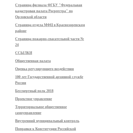
Страница филиала ФГБУ "Федеральная
кадастровая палата Росреестра" по
Орловской области
Страница отдела МФЦ в Краснозоренском
районе
Страница пожарно-спасательной части №
24
ССЫЛКИ
Общественная палата
Оценка регулирующего воздействия
100 лет Государственной архивной службе
России
Бессмертный полк 2018
Проектное управление
Территориальное общественное
самоуправление
Внутренний муниципальный контроль
Поправки к Конституции Российской