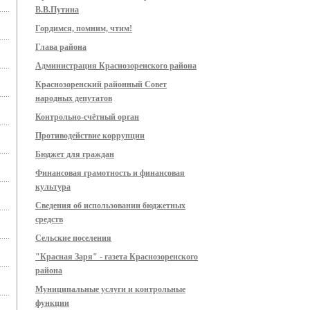
В.В.Путина
Гордимся, помним, чтим!
Глава района
Администрация Краснозоренского района
Краснозоренский районный Совет
народных депутатов
Контрольно-счётный орган
Противодействие коррупции
Бюджет для граждан
Финансовая грамотность и финансовая
культура
Сведения об использовании бюджетных
средств
Сельские поселения
"Красная Заря" - газета Краснозоренского
района
Муниципальные услуги и контрольные
функции