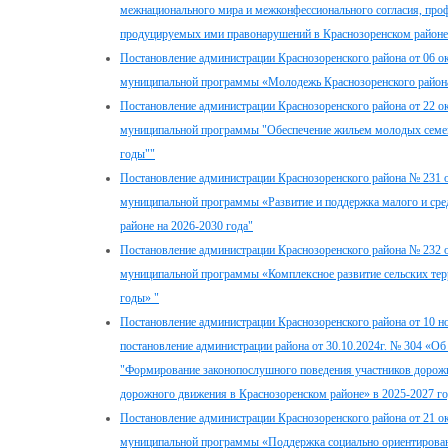
межнационального мира и межконфессионального согласия, пр
продуцируемых ими правонарушений в Краснозоренском районе
Постановление администрации Краснозоренского района от 06 о
муниципальной программы «Молодежь Краснозоренского района
Постановление администрации Краснозоренского района от 22 о
муниципальной программы "Обеспечение жильем молодых семей 
годы""
Постановление администрации Краснозоренского района № 231 о
муниципальной программы «Развитие и поддержка малого и сре
районе на 2026-2030 года"
Постановление администрации Краснозоренского района № 232 о
муниципальной программы «Комплексное развитие сельских тер
годы» "
Постановление администрации Краснозоренского района от 10 н
постановление администрации района от 30.10.2024г. № 304 «
"Формирование законопослушного поведения участников дорож
дорожного движения в Краснозоренском районе» в 2025-2027 го
Постановление администрации Краснозоренского района от 21 о
муниципальной программы «Поддержка социально ориентирован