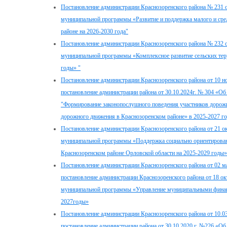
Постановление администрации Краснозоренского района № 231 о
муниципальной программы «Развитие и поддержка малого и сре
районе на 2026-2030 года"
Постановление администрации Краснозоренского района № 232 о
муниципальной программы «Комплексное развитие сельских тер
годы» "
Постановление администрации Краснозоренского района от 10 н
постановление администрации района от 30.10.2024г. № 304 «
"Формирование законопослушного поведения участников дорож
дорожного движения в Краснозоренском районе» в 2025-2027 го
Постановление администрации Краснозоренского района от 21 о
муниципальной программы «Поддержка социально ориентирован
Краснозоренском районе Орловской области на 2025-2029 годы»
Постановление администрации Краснозоренского района от 02 м
постановление администрации Краснозоренского района от 18 о
муниципальной программы «Управление муниципальными финанс
2027годы»
Постановление администрации Краснозоренского района от 10.03
постановление администрации района от 30.10.2020 г. №226 «