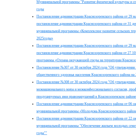
Муниципальной программы "Развитие физической культуры и сп
годы
Постановление администрации Краснозоренского района от 29 м
постановление администрации Краснозоренского района от 31 д
муниципальной программы «Комплексное развитие сельских терр
2025годы»
Постановление администрации Краснозоренского района от 29 м
постановление администрации Краснозоренского района от 27.1
программы «Охрана окружающей среды на территории Краснозор
Постановление №307 от 30 октября 2024 года "Об утверждени
общественного здоровья населения Краснозоренского района на
Постановление №308 от 30 октября 2024 года "Об утверждени
межнационального мира и межконфессионального согласия, пр
продуцируемых ими правонарушений в Краснозоренском районе
Постановление администрации Краснозоренского района от 06 о
муниципальной программы «Молодежь Краснозоренского района
Постановление администрации Краснозоренского района от 22 о
муниципальной программы "Обеспечение жильем молодых семей 
годы""