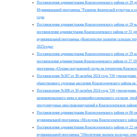
Постановление администрации Краснозоренского района от 29 д
Муниципальной программы "Развитие физической культуры и сп
годы
Постановление администрации Краснозоренского района от 29 м
постановление администрации Краснозоренского района от 31 д
муниципальной программы «Комплексное развитие сельских терр
2025годы»
Постановление администрации Краснозоренского района от 29 м
постановление администрации Краснозоренского района от 27.1
программы «Охрана окружающей среды на территории Краснозор
Постановление №307 от 30 октября 2024 года "Об утверждени
общественного здоровья населения Краснозоренского района на
Постановление №308 от 30 октября 2024 года "Об утверждени
межнационального мира и межконфессионального согласия, пр
продуцируемых ими правонарушений в Краснозоренском районе
Постановление администрации Краснозоренского района от 06 о
муниципальной программы «Молодежь Краснозоренского района
Постановление администрации Краснозоренского района от 22 о
муниципальной программы "Обеспечение жильем молодых семей 