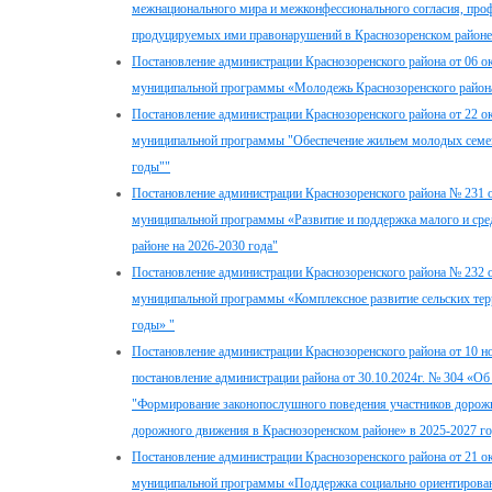
межнационального мира и межконфессионального согласия, пр
продуцируемых ими правонарушений в Краснозоренском районе
Постановление администрации Краснозоренского района от 06 о
муниципальной программы «Молодежь Краснозоренского района
Постановление администрации Краснозоренского района от 22 о
муниципальной программы "Обеспечение жильем молодых семей 
годы""
Постановление администрации Краснозоренского района № 231 о
муниципальной программы «Развитие и поддержка малого и сре
районе на 2026-2030 года"
Постановление администрации Краснозоренского района № 232 о
муниципальной программы «Комплексное развитие сельских тер
годы» "
Постановление администрации Краснозоренского района от 10 н
постановление администрации района от 30.10.2024г. № 304 «
"Формирование законопослушного поведения участников дорож
дорожного движения в Краснозоренском районе» в 2025-2027 го
Постановление администрации Краснозоренского района от 21 о
муниципальной программы «Поддержка социально ориентирован