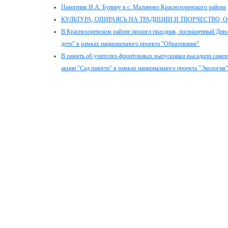
Памятник И.А. Бунину в с. Малиново Краснозоренского района
КУЛЬТУРА, ОПИРАЯСЬ НА ТРАДИЦИИ И ТВОРЧЕСТВО,
В Краснозоренском районе прошел праздник, посвященный Дню
дети" в рамках национального проекта "Образование"
В память об учителях-фронтовиках выпускники высадили сажен
акции "Сад памяти" в рамках национального проекта "Экология"