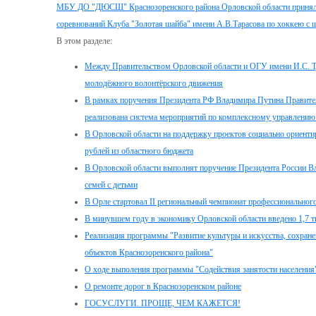
МБУ ДО "ДЮСШ" Краснозоренского района Орловской области приняла 
соревнований Клуба "Золотая шайба" имени А.В.Тарасова по хоккею с 
В этом разделе:
Между Правительством Орловской области и ОГУ имени И.С. Ту
молодёжного волонтёрского движения
В рамках поручения Президента РФ Владимира Путина Правител
реализована система мероприятий по комплексному управлени
В Орловской области на поддержку проектов социально ориент
рублей из областного бюджета
В Орловской области выполнят поручение Президента России В
семей с детьми
В Орле стартовал II региональный чемпионат профессионального 
В минувшем году в экономику Орловской области введено 1,7 т
Реализация программы "Развитие культуры и искусства, сохран
объектов Краснозоренского района"
О ходе выполения программы "Содействия занятости населения"
О ремонте дорог в Краснозоренском районе
ГОСУСЛУГИ. ПРОЩЕ, ЧЕМ КАЖЕТСЯ!