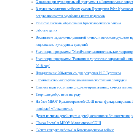
О реализации муниципальной программы «Формирование соврем
В целях выполнения майских указов Президента РФ в Краснозо
лет увеличивается заработная плата педагогов
Развитие системы образования Краснозоренского района
Забота о детях
Воспитание гармонично развитой личности на основе духовно-нр
национально-культурных традиций
Реализация программы "Устойчивое развитие сельских территор
Реализация программы "Развитие и укрепление социальной и и
2018 год"
Празднование 200-летия со дня рождения И.С.Тургенева
Строительство многофункциональной спортивной площадки
Главные идеи воспитания духовно-нравственных качеств личнос
Творящие добро не за награду
На базе МБОУ Краснозоренской СОШ начал функционировать Ц
профилей «Точка роста».
Детям из числа детей-сирот и детей, оставшихся без попечения 
"Точка Роста" в МБОУ Малиновской СОШ
"Успех каждого ребенка" в Краснозоренском районе