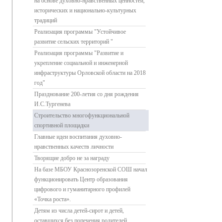
на основе духовно-нравственных ценностей,
исторических и национально-культурных
традиций
Реализация программы "Устойчивое
развитие сельских территорий "
Реализация программы "Развитие и
укрепление социальной и инженерной
инфраструктуры Орловской области на 2018
год"
Празднование 200-летия со дня рождения
И.С.Тургенева
Строительство многофункциональной
спортивной площадки
Главные идеи воспитания духовно-
нравственных качеств личности
Творящие добро не за награду
На базе МБОУ Краснозоренской СОШ начал
функционировать Центр образования
цифрового и гуманитарного профилей
«Точка роста».
Детям из числа детей-сирот и детей,
оставшихся без попечения родителей