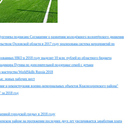
ргенева подписано Соглашение о развитиии молодёжного волонтёрского движения
ьством Орловской области в 2017 году реализована система мероприятий по
рованных НКО в 2018 году выделят 10 млн. рублей из областного бюджета
ладимира Путина по дополнительной поддержке семей с детьми
мастерства WorldSkills Russia 2018
ыс. новых рабочих мест
ение и реконструкция военно-мемориальных объектов Краснозоренского района"
 за 2018 год
енной городской среды» в 2018 году
енском районе на протяжении последних двух лет увеличивается заработная плата