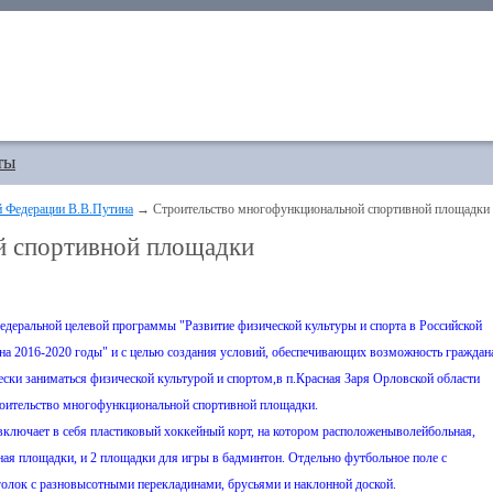
ты
й Федерации В.В.Путина
→ Строительство многофункциональной спортивной площадки
й спортивной площадки
едеральной целевой программы "Развитие физической культуры и спорта в Российской
на 2016-2020 годы" и с целью создания условий, обеспечивающих возможность граждан
ески заниматься физической культурой и спортом,в п.Красная Заря Орловской области
роительство многофункциональной спортивной площадки.
ключает в себя пластиковый хоккейный корт, на котором расположеныволейбольная,
ная площадки, и 2 площадки для игры в бадминтон. Отдельно футбольное поле с
олок с разновысотными перекладинами, брусьями и наклонной доской.