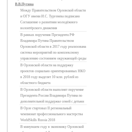
В.В.Путина
Между Правительством Орловской области
и ОГУ имени И.С. Тургенева подписано
Соглашение о развитиии молодёжного
волонтёрского движения
В рамках поручения Президента РФ
Владимира Путина Правительством
Орловской области в 2017 году реализована
система мероприятий по комплексному
управлению состоянием окружающей среды
В Орловской области на поддержку
проектов социально ориентированных НКО
в 2018 году выделят 10 млн. рублей из
областного бюджета
В Орловской области выполнят поручение
Президента России Владимира Путина по
дополнительной поддержке семей с детьми
В Орле стартовал II региональный
чемпионат профессионального мастерства
WorldSkills Russia 2018
В минувшем году в экономику Орловской