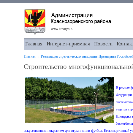
Главная
Интернет-приемная
Новости
Контак
Главная
→
Реализация стратегических инициатив Президента Российско
Строительство многофункционально
В рамках ф
Федерации 
систематич
ведется ст
Площадка в
баскетболь
искусственным покрытием для игры в мини-футбол. Есть спортивный уг