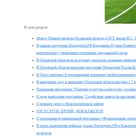
В этом разделе:
Между Правительством Орловской области и ОГУ имени И.С. Ту
В рамках поручения Президента РФ Владимира Путина Правител
комплексному управлению состоянием окружающей среды
В Орловской области на поддержку проектов социально ориенти
В Орловской области выполнят поручение Президента России В
В Орле стартовал II региональный чемпионат профессионального 
В минувшем году в экономику Орловской области введено 1,7 т
Реализация программы "Развитие культуры и искусства, сохран
О ходе выполения программы "Содействия занятости населения"
О ремонте дорог в Краснозоренском районе
ГОСУСЛУГИ. ПРОЩЕ, ЧЕМ КАЖЕТСЯ!
О реализации муниципальной программы «Формирование соврем
В целях выполнения майских указов Президента РФ в Краснозор
педагогов