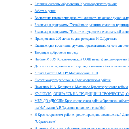
Развитие системы образования Краснозоренского района
Забота о детях
Воспитание гармонично развитой личности на основе духовно-н
Реализация программы "Устойчивое развитие сельских территор
Реализация программы "Развитие и укрепление социальной и ин
Празднование 200-летия со дня рождения И.С.Тургенева
Главные идеи воспитания духовно-нравственных качеств личнос
Творящие добро не за награду
На базе МБОУ Краснозоренской СОШ начал функционировать Це
Детям из числа детей-сирот и детей, оставшихся без попечения 
"Точка Роста" в МБОУ Малиновской СОШ
"Успех каждого ребенка" в Краснозоренском районе
Памятник И.А. Бунину в с. Малиново Краснозоренского района
КУЛЬТУРА, ОПИРАЯСЬ НА ТРАДИЦИИ И ТВОРЧЕСТВО,
МБУ ДО «ДЮСШ» Краснозоренского района Орловской области п
шайба" имени А.В.Тарасова по хоккею с шайбой
В Краснозоренском районе прошел праздник, посвященный Дню 
"Образование"
В память об учителях-фронтовиках выпускники высадили сажен