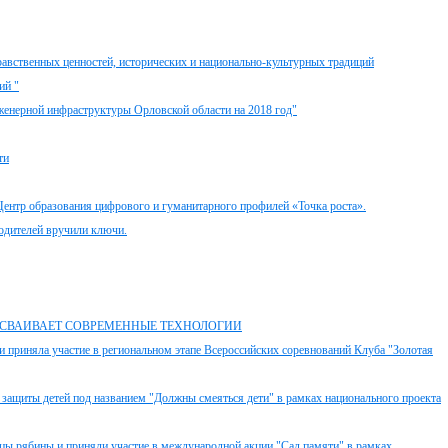
равственных ценностей, исторических и национально-культурных традиций
ий "
женерной инфраструктуры Орловской области на 2018 год"
ти
нтр образования цифрового и гуманитарного профилей «Точка роста».
родителей вручили ключи.
 ОСВАИВАЕТ СОВРЕМЕННЫЕ ТЕХНОЛОГИИ
риняла участие в региональном этапе Всероссийских соревнований Клуба "Золотая
защиты детей под названием "Должны смеяться дети" в рамках национального проекта
цы рябины и приняли участие в международной акции "Сад памяти" в рамках