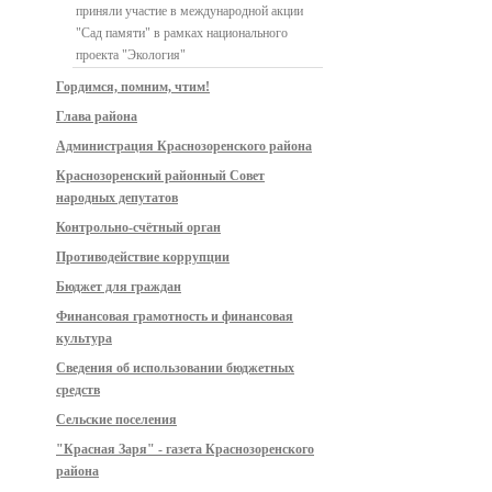
приняли участие в международной акции
"Сад памяти" в рамках национального
проекта "Экология"
Гордимся, помним, чтим!
Глава района
Администрация Краснозоренского района
Краснозоренский районный Совет
народных депутатов
Контрольно-счётный орган
Противодействие коррупции
Бюджет для граждан
Финансовая грамотность и финансовая
культура
Сведения об использовании бюджетных
средств
Сельские поселения
"Красная Заря" - газета Краснозоренского
района