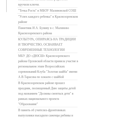
вручили ключи.
"Точка Роста" в МБОУ Малиновской СОШ
"Успех каждого ребенка" в Краснозоренском
районе
Памятник И.А. Бунину в с. Малиново
Краснозоренского района
КУЛЬТУРА, ОПИРАЯСЬ НА ТРАДИЦИИ
И ТВОРЧЕСТВО, ОСВАИВАЕТ
СОВРЕМЕННЫЕ ТЕХНОЛОГИИ
МБУ ДО «ДЮСШ» Краснозоренского
района Орловской области приняла участие в
региональном этапе Всероссийских
соревнований Клуба "Золотая шайба" имени
А.В.Тарасова по хоккею с шайбой
В Краснозоренском районе прошел
праздник, посвященный Дню защиты детей
под названием "Должны смеяться дети" в
рамках национального проекта
"Образование"
В память об учителях-фронтовиках
выпускники высадили саженцы рябины и