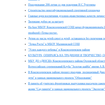
Празднование 200-летия со дня рождения И.С.Тургенева
Строительство многофункциональной спортивной площадки
Главные идеи воспитания духовно-нравственных качеств личнос
Творящие добро не за награду
На базе МБОУ Краснозоренской СОШ начал функционировать Ц
профилей «Точка роста».
Детям из числа детей-сирот и детей, оставшихся без попечения 
"Точка Роста" в МБОУ Малиновской СОШ
"Успех каждого ребенка" в Краснозоренском районе
КУЛЬТУРА, ОПИРАЯСЬ НА ТРАДИЦИИ И ТВОРЧЕСТВО,
МБУ ДО «ДЮСШ» Краснозоренского района Орловской области п
Всероссийских соревнований Клуба "Золотая шайба" имени А.В.
В Краснозоренском районе прошел праздник, посвященный Дню
дети" в рамках национального проекта "Образование"
В память об учителях-фронтовиках выпускники высадили сажен
акции "Сад памяти" в рамках национального проекта "Экология"