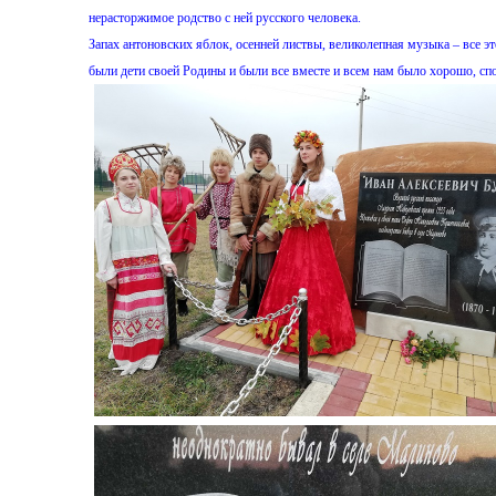
нерасторжимое родство с ней русского человека.
Запах антоновских яблок, осенней листвы, великолепная музыка – все э
были дети своей Родины и были все вместе и всем нам было хорошо, 