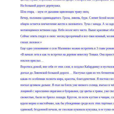
На большой дороге деревушка.
Шла отара, – шум от дыхания щиплющих траву овец.
Вечер, половина одиннадцатого. Гроза, ливень, буря. Слепит белой молн
общем остается впечатление жести и лиловатого. Туча с запада. А за са
мотающимися ветвями сада. Небо возле него чисто. Выше красивые обла
Сейчас опять глядел в окно: месяц прозрачный и все-таки нежный, молн
глазах лиловое.»
Еще одно упоминание о селе Малиново можно встретить в 3 главе рома
«В начале лета я как то встретил на деревне невестку Тоньки. Она приос
поклон прислал…
Воротясь домой, вне себя от этих слов, я оседлал Кабардинку и пустилс
доехал до Ливенской большой дороги … Наступал один из тех безмятежны
какая-то особенная полнота мира, красоты, благоденствия. Я постоял воз
поехал целиком дальше. Я ехал на блеск уже низкого солнца, въехал в ч
лощиной с заросшими оврагами и буераками, где цветы и травы, уже св
свежестью, были по брюхо лошади. Кругом, по всем кустам и чащам, сла
вдали мерно и настойчиво, как бы убежденная среди всех этих тщетных 
одинокой, бездомной печали, не смолкая куковала кукушка, и ее гулко-п