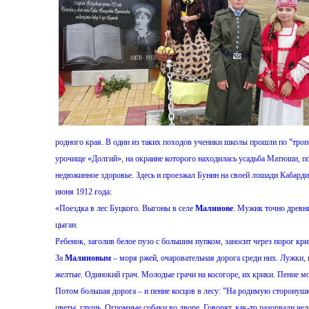
родного края. В один из таких походов ученики школы прошли по "троп
урочище «Долгий», на окраине которого находилась усадьба Матюши, 
недюжинное здоровье. Здесь и проезжал Бунин на своей лошади Кабардин
июня 1912 года:
«Поездка в лес Буцкого. Выгоны в селе
Малинове
. Мужик точно древн
цыган.
Ребенок, заголив белое пузо с большим пупком, заносит через порог кр
За
Малиновым
– моря ржей, очаровательная дорога среди них. Лужки, 
желтые. Одинокий грач. Молодые грачи на косогоре, их крики. Пение м
Потом большая дорога – и пение косцов в лесу: "На родимую сторонушк
цветы, глушь. Огромные собаки во дворе. Говорят, как-то разорвали чел