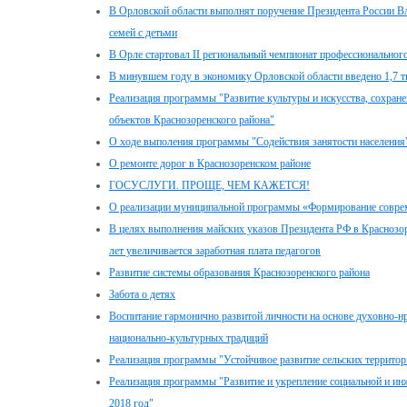
В Орловской области выполнят поручение Президента России В
семей с детьми
В Орле стартовал II региональный чемпионат профессионального 
В минувшем году в экономику Орловской области введено 1,7 т
Реализация программы "Развитие культуры и искусства, сохран
объектов Краснозоренского района"
О ходе выполения программы "Содействия занятости населения"
О ремонте дорог в Краснозоренском районе
ГОСУСЛУГИ. ПРОЩЕ, ЧЕМ КАЖЕТСЯ!
О реализации муниципальной программы «Формирование соврем
В целях выполнения майских указов Президента РФ в Краснозо
лет увеличивается заработная плата педагогов
Развитие системы образования Краснозоренского района
Забота о детях
Воспитание гармонично развитой личности на основе духовно-нр
национально-культурных традиций
Реализация программы "Устойчивое развитие сельских территор
Реализация программы "Развитие и укрепление социальной и и
2018 год"