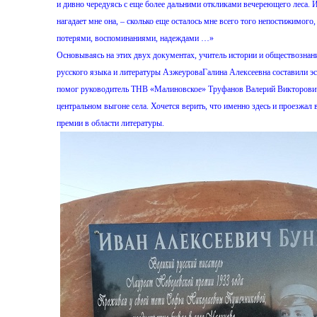
и дивно чередуясь с еще более дальними откликами вечереющего леса. И 
нагадает мне она, – сколько еще осталось мне всего того непостижимого
потерями, воспоминаниями, надеждами …»
Основываясь на этих двух документах, учитель истории и обществозна
русского языка и литературы АзжеуроваГалина Алексеевна составили эс
помог руководитель ТНВ «Малиновское» Труфанов Валерий Викторович
центральном выгоне села. Хочется верить, что именно здесь и проезжал
премии в области литературы.