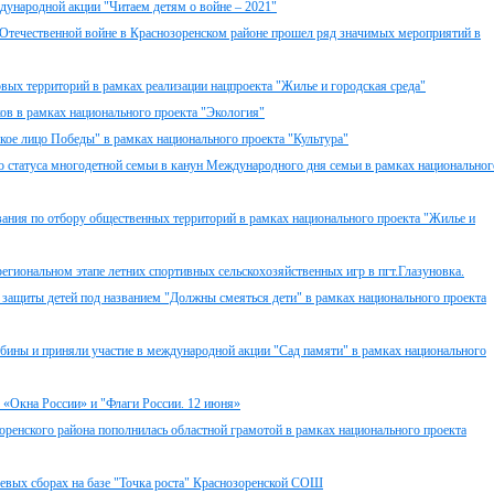
дународной акции "Читаем детям о войне – 2021"
Отечественной войне в Краснозоренском районе прошел ряд значимых мероприятий в
вых территорий в рамках реализации нацпроекта "Жилье и городская среда"
ков в рамках национального проекта "Экология"
кое лицо Победы" в рамках национального проекта "Культура"
 статуса многодетной семьи в канун Международного дня семьи в рамках национальног
ания по отбору общественных территорий в рамках национального проекта "Жилье и
региональном этапе летних спортивных сельскохозяйственных игр в пгт.Глазуновка.
защиты детей под названием "Должны смеяться дети" в рамках национального проекта
бины и приняли участие в международной акции "Сад памяти" в рамках национального
 «Окна России» и "Флаги России. 12 июня»
ренского района пополнилась областной грамотой в рамках национального проекта
левых сборах на базе "Точка роста" Краснозоренской СОШ