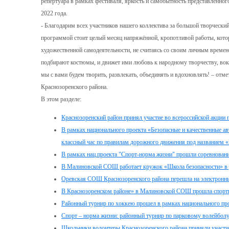
репертуара в рамках фестиваля, яркость и самобытность представленного
2022 года.
- Благодарим всех участников нашего коллектива за большой творческий 
программой стоит целый месяц напряжённой, кропотливой работы, котор
художественной самодеятельности, не считаясь со своим личным времене
подбирают костюмы, и движет ими любовь к народному творчеству, вокал
мы с вами будем творить, развлекать, объединять и вдохновлять! – отм
Краснозоренского района.
В этом разделе:
Краснозоренский район принял участие во всероссийской акции
В рамках национального проекта «Безопасные и качественны
классный час по правилам дорожного движения под названием «
В рамках нац.проекта "Спорт-норма жизни" прошли соревнован
В Малиновской СОШ работает кружок «Школа безопасности» в 
Оревская СОШ Краснозоренского района перешла на электронны
В Краснозоренском районе» в Малиновской СОШ прошла спортив
Районный турнир по хоккею прошел в рамках национального пр
Спорт – норма жизни: районный турнир по парковому волейбол
Школьники волонтеры Краснозоренского района приняли участи