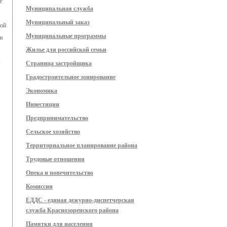
е
Муниципальная служба
Муниципальный заказ
ной
Муниципальные программы
и
Жилье для российской семьи
А
Страница застройщика
Градостроительное зонирование
Экономика
Инвестиции
Предпринимательство
Сельское хозяйство
Территориальное планирование района
Трудовые отношения
Опека и попечительство
Комиссии
ЕДДС - единая дежурно-диспетчерская
служба Краснозоренского района
Памятки для населения