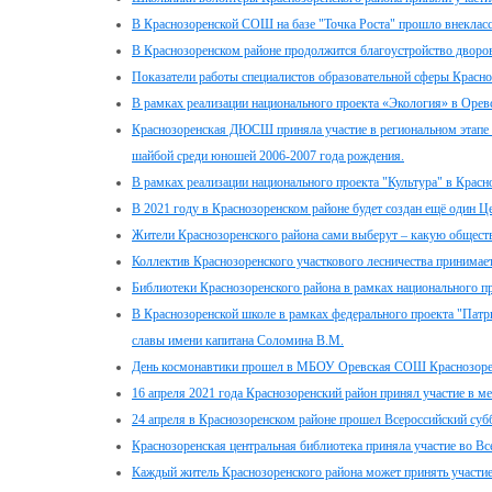
В Краснозоренской СОШ на базе "Точка Роста" прошло внекласс
В Краснозоренском районе продолжится благоустройство дворов
Показатели работы специалистов образовательной сферы Красноз
В рамках реализации национального проекта «Экология» в Оре
Краснозоренская ДЮСШ приняла участие в региональном этапе 
шайбой среди юношей 2006-2007 года рождения.
В рамках реализации национального проекта "Культура" в Крас
В 2021 году в Краснозоренском районе будет создан ещё один Ц
Жители Краснозоренского района сами выберут – какую общест
Коллектив Краснозоренского участкового лесничества принимает
Библиотеки Краснозоренского района в рамках национального п
В Краснозоренской школе в рамках федерального проекта "Патр
славы имени капитана Соломина В.М.
День космонавтики прошел в МБОУ Оревская СОШ Краснозоре
16 апреля 2021 года Краснозоренский район принял участие в 
24 апреля в Краснозоренском районе прошел Всероссийский суб
Краснозоренская центральная библиотека приняла участие во В
Каждый житель Краснозоренского района может принять участие