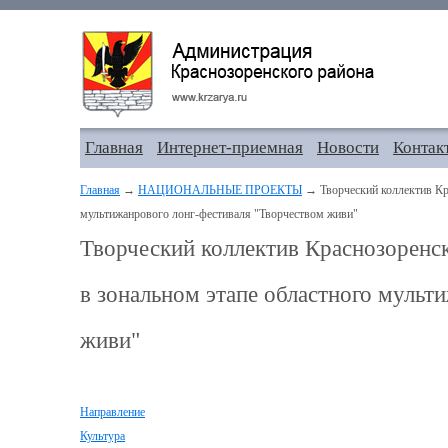
Главная
Интернет-приемная
Новости
Контак
Главная
→
НАЦИОНАЛЬНЫЕ ПРОЕКТЫ
→ Творческий коллектив Кра
мультижанрового лонг-фестиваля "Творчеством живи"
Творческий коллектив Краснозоренс
в зональном этапе областного мульт
живи"
Направление
Культура