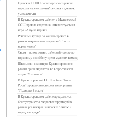
Оревская СОШ Краснозоренского района
перешла на электронный журнал и дневник
успеваемости
В Краснозоренском районе» в Малиновской
СОШ прошла спортивно-интеллектуальная
игра «А ну-ка парни!»
Районный турнир по хоккею прошел в
рамках национального проекта "Спорт-
норма жизни"
и-
Спорт – норма жизни: районный турнир по
парковому волейболу среди мужских команд
Школьники волонтеры Краснозоренского
района приняли участие во всероссийской
акции "Мы вместе"
В Краснозоренской СОШ на базе "Точка
Роста" прошло внеклассное мероприятие
"Праздник 8 марта"
В Краснозоренском районе продолжится
благоустройство дворовых территорий в
рамках реализации нацпроекта "Жилье и
городская среда"