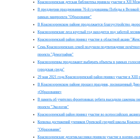
Краснозоренская детская библиотека приняла участие в XII Меж
В преддверии празднования 76-й годовщины Победы в Великой 
рамках нацпроекта "Образование"
В Краснозоренском районе продолжается благоустройство дворо
Краснозоренские леса круглый год находятся под заботой лесни
Краснозоренский район принял участие в областной акции "Женс
Семь Краснозоренских семей получили подтверждение почётного
проекта "Демография"
Краснозоренцы продолжают выбирать объекты в рамках голосов
городская среда"
29 мая 2021 года Краснозоренский район принял участие в XIII 
В Краснозоренском районе прошел праздник, посвященный Дню 
«Образование»
В память об учителях-фронтовиках ребята высадили саженцы ря
проекта "Экология"
Краснозоренский район принял участие во всероссийских акциях
Копилка достижений учеников Оревской средней школы Краснозо
"Образование"
Краснозоренские десятиклассники приняли участие в военно-по