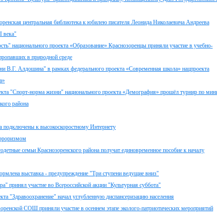
зоренская центральная библиотека к юбилею писателя Леонида Николаевича Андреева
I века"
ость" национального проекта «Образование» Краснозоренцы приняли участие в учебно-
пропавших в природной среде
ни В.Г. Алдошина" в рамках федерального проекта «Современная школа» нацпроекта
а»
екта "Спорт-норма жизни" национального проекта «Демография» прошёл турнир по мин
кого района
на подключены к высокоскоростному Интернету
ерроризмом
одетные семьи Краснозоренского района получат единовременное пособие к началу
ормлена выставка - предупреждение "Три ступени ведущие вниз"
ра" принял участие во Всероссийской акции "Культурная суббота"
екта "Здравоохранение" начал углубленную диспансеризацию населения
зоренской СОШ приняли участие в осеннем этапе эколого-патриотических мероприятий