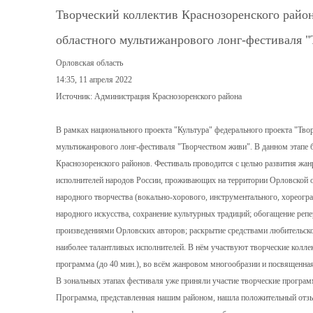
Творческий коллектив Краснозоренского район
областного мультижанрового лонг-фестиваля 
Орловская область
14:35, 11 апреля 2022
Источник: Администрация Краснозоренского района
В рамках национального проекта "Культура" федерального проекта "Твор
мультижанрового лонг-фестиваля "Творчеством живи". В данном этапе 
Краснозоренского районов. Фестиваль проводится с целью развития жан
исполнителей народов России, проживающих на территории Орловской о
народного творчества (вокально-хорового, инструментального, хореогра
народного искусства, сохранение культурных традиций; обогащение реп
произведениями Орловских авторов; раскрытие средствами любительског
наиболее талантливых исполнителей. В нём участвуют творческие колле
программа (до 40 мин.), во всём жанровом многообразии и посвященная
В зональных этапах фестиваля уже приняли участие творческие програ
Программа, представленная нашим районом, нашла положительный отз