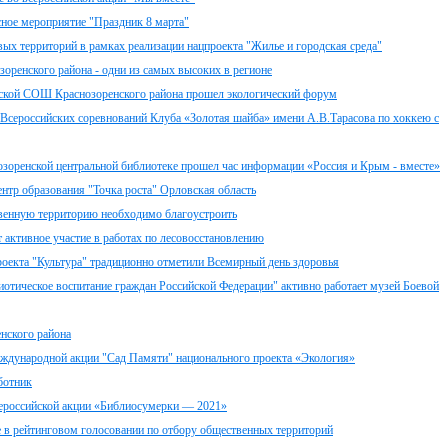
ное мероприятие "Праздник 8 марта"
ых территорий в рамках реализации нацпроекта "Жилье и городская среда"
оренского района - одни из самых высоких в регионе
вской СОШ Краснозоренского района прошел экологический форум
Всероссийских соревнований Клуба «Золотая шайба» имени А.В.Тарасова по хоккею с
нозоренской центральной библиотеке прошел час информации «Россия и Крым - вместе»
ентр образования "Точка роста" Орловская область
венную территорию необходимо благоустроить
 активное участие в работах по лесовосстановлению
роекта "Культура" традиционно отметили Всемирный день здоровья
иотическое воспитание граждан Российской Федерации" активно работает музей Боевой
нского района
международной акции "Сад Памяти" национального проекта «Экология»
ботник
сероссийской акции «Библиосумерки — 2021»
 в рейтинговом голосовании по отбору общественных территорий