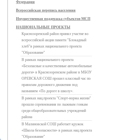
Федерации
Всероссийская перепись населения
Имущественная поддержка субъектов МСП
НАЦИОНАЛЬНЫЕ ПРОЕКТЫ
Краснозоренский район принял участие во
всероссийской акции памяти "Блокадный
хлеб"в рамках национального проекта
"Образование"
В рамках национального проекта
«Безопасные и качественные автомобильные
дороги» в Краснозоренском районе в МБОУ
ОРЕВСКАЯ СОШ прошел классный час по
правилам дорожного движения под
названием «По дороге в школу».
В рамках нац.проекта "Спорт-норма жизни"
прошли соревнования по лыжным гонкам
среди общеобразовательных учреждений
района
В Малиновской СОШ работает кружок
«Школа безопасности» в рамках нац.проекта
"Образование"
о