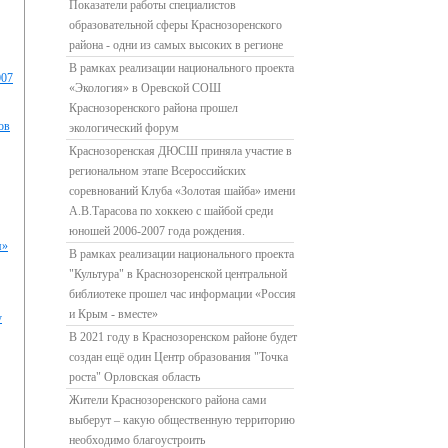
Показатели работы специалистов
образовательной сферы Краснозоренского
района - одни из самых высоких в регионе
В рамках реализации национального проекта
007
«Экология» в Оревской СОШ
Краснозоренского района прошел
ов
экологический форум
Краснозоренская ДЮСШ приняла участие в
региональном этапе Всероссийских
соревнований Клуба «Золотая шайба» имени
А.В.Тарасова по хоккею с шайбой среди
юношей 2006-2007 года рождения.
я»
В рамках реализации национального проекта
"Культура" в Краснозоренской центральной
библиотеке прошел час информации «Россия
и Крым - вместе»
у
В 2021 году в Краснозоренском районе будет
создан ещё один Центр образования "Точка
роста" Орловская область
Жители Краснозоренского района сами
выберут – какую общественную территорию
необходимо благоустроить