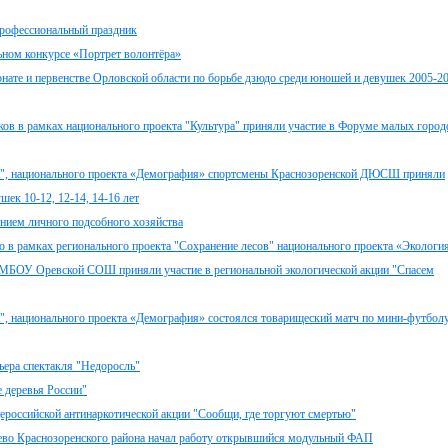
профессиональный праздник
ьном конкурсе «Портрет волонтёра»
те и первенстве Орловской области по борьбе дзюдо среди юношей и девушек 2005-2
ков в рамках национального проекта "Культура" приняли участие в Форуме малых город
ни", национального проекта «Демография» спортсмены Краснозоренской ДЮСШ приняли
шек 10-12, 12-14, 14-16 лет
ением личного подсобного хозяйства
о в рамках регионального проекта "Сохранение лесов" национального проекта «Экологи
я МБОУ Оревской СОШ приняли участие в региональной экологической акции "Спасем
", национального проекта «Демография» состоялся товарищеский матч по мини-футбол
ера спектакля "Недоросль"
деревья России"
ероссийской антинаркотической акции "Сообщи, где торгуют смертью"
рево Краснозоренского района начал работу открывшийся модульный ФАП