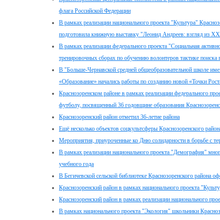
флага Российской Федерации
В рамках реализации национального проекта "Культура" Красно
подготовила книжную выставку "Леонид Андреев: взгляд из XX
В рамках реализации федерального проекта "Социальная активн
тренировочных сборах по обучению волонтеров тактике поиска 
В "Больше-Чернавской средней общеобразовательной школе име
«Образование» начались работы по созданию новой «Точки Рост
Краснозоренском районе в рамках реализации федерального про
футболу, посвященный 36 годовщине образования Краснозоренс
Краснозоренский район отметил 36-летие района
Ещё несколько объектов соцкультсферы Краснозоренского райо
Мероприятия, приуроченные ко Дню солидарности в борьбе с т
В рамках реализации национального проекта "Демография" мног
учебного года
В Бегичевской сельской библиотеке Краснозоренского района оф
Краснозоренский район в рамках национального проекта "Культу
Краснозоренский район в рамках реализации национального про
В рамках национального проекта "Экология" школьники Красно