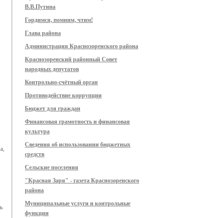
В.В.Путина
Гордимся, помним, чтим!
Глава района
Администрация Краснозоренского района
Краснозоренский районный Совет
народных депутатов
Контрольно-счётный орган
Противодействие коррупции
Бюджет для граждан
Финансовая грамотность и финансовая
культура
Сведения об использовании бюджетных
а,
средств
Сельские поселения
"Красная Заря" - газета Краснозоренского
района
Муниципальные услуги и контрольные
ь
функции