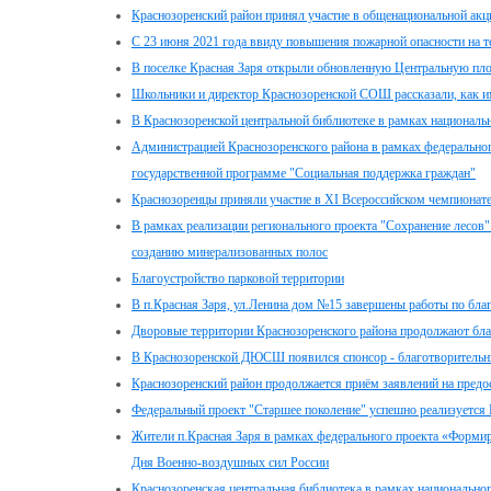
Краснозоренский район принял участие в общенациональной акци
С 23 июня 2021 года ввиду повышения пожарной опасности на 
В поселке Красная Заря открыли обновленную Центральную площ
Школьники и директор Краснозоренской СОШ рассказали, как им
В Краснозоренской центральной библиотеке в рамках националь
Администрацией Краснозоренского района в рамках федеральног
государственной программе "Социальная поддержка граждан"
Краснозоренцы приняли участие в XI Всероссийском чемпионат
В рамках реализации регионального проекта "Сохранение лесов"
созданию минерализованных полос
Благоустройство парковой территории
В п.Красная Заря, ул.Ленина дом №15 завершены работы по бла
Дворовые территории Краснозоренского района продолжают бла
В Краснозоренской ДЮСШ появился спонсор - благотворительн
Краснозоренский район продолжается приём заявлений на предо
Федеральный проект "Старшее поколение" успешно реализуется
Жители п.Красная Заря в рамках федерального проекта «Формир
Дня Военно-воздушных сил России
Краснозоренская центральная библиотека в рамках национально