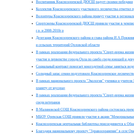
Воспитанник Краснозоренской ДЮСШ радует своими победами
Коллектив Краснозоренского участкового лесничества отметил 
Волонтеры Краснозоренского района примут участие в регионал
Спортсмены Краснозоренской ДЮСШ приняли участие в чемпиона
г.р. и 2008-2010г.р
Делегация Краснозоренского района и глава района И.А.Пряжни
и сельских территорий Орловской области
В рамках реализации федерального проекта "Спорт-норма жиз
участие в первенстве города Орла по самбо среди юношей и деву
Социальный контракт помогает многодетной семье заняться вед
Солидный запас семян подготовило Краснозоренское лесничеств
В рамках национального проекта "Экология" ученики и учител
планету от мусора»
В рамках реализации федерального проекта "Спорт-норма жизни
среди ветеранов
В Малиновской СОШ Краснозоренского района состоялась премь
МБОУ Оревская СОШ приняли участие в акции "Мемориальные 
Краснозоренская центральная библиотека присоединяется к Общ
Благодаря национальному проекту "Здравоохранение" в селе О