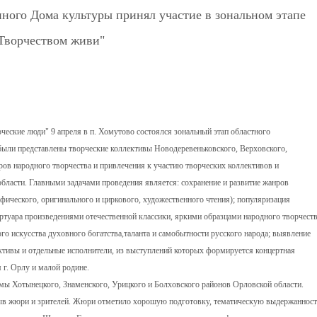
ного Дома культуры принял участие в зональном этапе
"Творчеством живи"
ческие люди" 9 апреля в п. Хомутово состоялся зональный этап областного
были представлены творческие коллективы Новодеревеньковского, Верховского,
ров народного творчества и привлечения к участию творческих коллективов и
бласти. Главными задачами проведения является: сохранение и развитие жанров
фического, оригинального и циркового, художественного чтения); популяризация
ертуара произведениями отечественной классики, яркими образцами народного творчеств
о искусства духовного богатства,таланта и самобытности русского народа; выявление
ктивы и отдельные исполнители, из выступлений которых формируется концертная
 г. Орлу и малой родине.
ммы Хотынецкого, Знаменского, Урицкого и Болховского районов Орловской области.
ыв жюри и зрителей. Жюри отметило хорошую подготовку, тематическую выдержанност