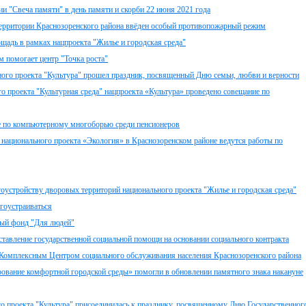
и "Свеча памяти" в день памяти и скорби 22 июня 2021 года
территории Краснозоренского района ввёден особый противопожарный режим
адь в рамках нацпроекта "Жилье и городская среда"
 помогает центр "Точка роста"
ного проекта "Культура" прошел праздник, посвященный Дню семьи, любви и верности
о проекта "Культурная среда" нацпроекта «Культура» проведено совещание по
е по компьютерному многоборью среди пенсионеров
 национального проекта «Экология» в Краснозоренском районе ведутся работы по
гоустройству дворовых территорий национального проекта "Жилье и городская среда"
гоустраиваться
ый фонд "Для людей"
ставление государственной социальной помощи на основании социального контракта
 Комплексным Центром социального обслуживания населения Краснозоренского района
ование комфортной городской среды» помогли в обновлении памятного знака накануне
го проекта "Культура" присоединилась к празднику, посвященному Дню Государственног