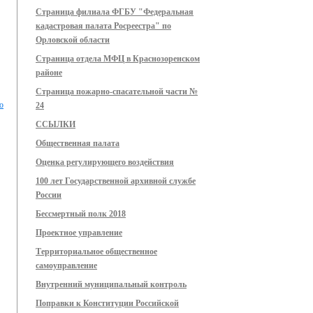
Страница филиала ФГБУ "Федеральная
кадастровая палата Росреестра" по
Орловской области
Страница отдела МФЦ в Краснозоренском
районе
Страница пожарно-спасательной части №
о
24
ССЫЛКИ
Общественная палата
Оценка регулирующего воздействия
100 лет Государственной архивной службе
России
Бессмертный полк 2018
Проектное управление
Территориальное общественное
самоуправление
Внутренний муниципальный контроль
Поправки к Конституции Российской