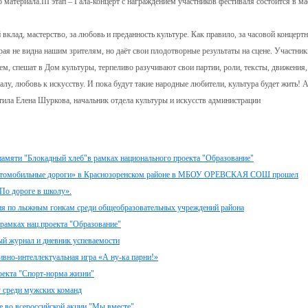
 материала.III этап – Гала-концерт с награждением участников фестиваля состоится в ма
вклад, мастерство, за любовь и преданность культуре. Как правило, за часовой концерт
ая не видна нашим зрителям, но даёт свои плодотворные результаты на сцене. Участник
м, спешат в Дом культуры, терпеливо разучивают свои партии, роли, тексты, движения,
у, любовь к искусству. И пока будут такие народные любители, культура будет жить! 
етила Елена Шуркова, начальник отдела культуры и искусств администрации
 памяти "Блокадный хлеб"в рамках национального проекта "Образование"
е автомобильные дороги» в Краснозоренском районе в МБОУ ОРЕВСКАЯ СОШ прошел
По дороге в школу».
ия по лыжным гонкам среди общеобразовательных учреждений района
рамках нац.проекта "Образование"
й журнал и дневник успеваемости
но-интеллектуальная игра «А ну-ка парни!»
оекта "Спорт-норма жизни"
у среди мужских команд
е во всероссийской акции "Мы вместе"