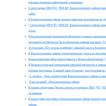
обязаны размещать информацию о вакансиях
8 спортсменов МБУДО "ДЮСШ" Краснозоренского района принял
самбо
В Краснозоренском районе прошли памятные мероприятия ко Дн
7 спортсменов МБУДО "ДЮСШ" Краснозоренского района принял
дзюдо
В Краснозоренской центральной библиотеке в рамках национальн
посещаемости библиотек была оформлена книжная выставка "СП
За 6 месяцев 2021 года на платформу обратной связи в Красноз
В Краснозоренском районе отремонтировали дороги по просьба
Краснозоренский район присоединился к Всероссийской акции "
В Межпоселенческой центральной районной библиотеке в рамках
игровая программа «Главный закон Отчизны», приуроченная ко
15 декабря - День освобождения Краснозоренского района от н
"Елка желаний" в Краснозоренском районе
В рамках проведения Декады спорта и здоровья в МБУ ДО "ДЮ
по шашкам
В новогодние праздники в Краснозоренском районе прошли соре
района