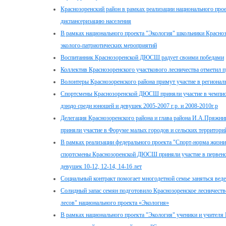
Краснозоренский район в рамках реализации национального про
диспансеризацию населения
В рамках национального проекта "Экология" школьники Красно
эколого-патриотических мероприятий
Воспитанник Краснозоренской ДЮСШ радует своими победами
Коллектив Краснозоренского участкового лесничества отметил 
Волонтеры Краснозоренского района примут участие в регионал
Спортсмены Краснозоренской ДЮСШ приняли участие в чемпиона
дзюдо среди юношей и девушек 2005-2007 г.р. и 2008-2010г.р
Делегация Краснозоренского района и глава района И.А.Пряжник
приняли участие в Форуме малых городов и сельских территори
В рамках реализации федерального проекта "Спорт-норма жизни
спортсмены Краснозоренской ДЮСШ приняли участие в первенс
девушек 10-12, 12-14, 14-16 лет
Социальный контракт помогает многодетной семье заняться вед
Солидный запас семян подготовило Краснозоренское лесничеств
лесов" национального проекта «Экология»
В рамках национального проекта "Экология" ученики и учите