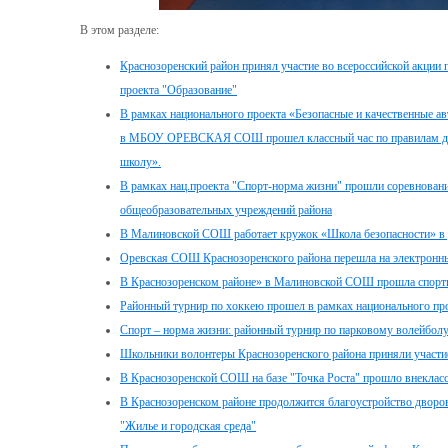
В этом разделе:
Краснозоренский район принял участие во всероссийской акции
проекта "Образование"
В рамках национального проекта «Безопасные и качественные а
в МБОУ ОРЕВСКАЯ СОШ прошел классный час по правилам дор
школу».
В рамках нац.проекта "Спорт-норма жизни" прошли соревнован
общеобразовательных учреждений района
В Малиновской СОШ работает кружок «Школа безопасности» в 
Оревская СОШ Краснозоренского района перешла на электронны
В Краснозоренском районе» в Малиновской СОШ прошла спортив
Районный турнир по хоккею прошел в рамках национального пр
Спорт – норма жизни: районный турнир по парковому волейбол
Школьники волонтеры Краснозоренского района приняли участи
В Краснозоренской СОШ на базе "Точка Роста" прошло внекласс
В Краснозоренском районе продолжится благоустройство дворов
"Жилье и городская среда"