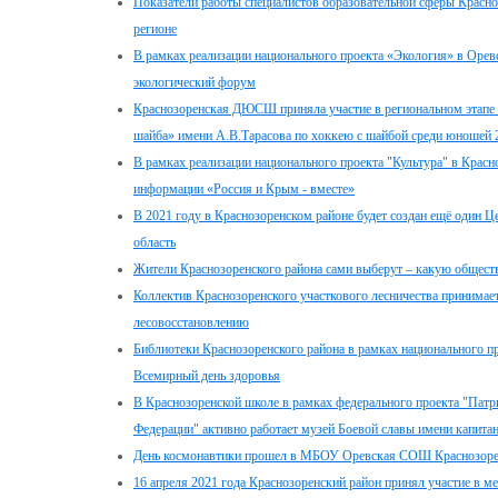
Показатели работы специалистов образовательной сферы Красно
регионе
В рамках реализации национального проекта «Экология» в Оре
экологический форум
Краснозоренская ДЮСШ приняла участие в региональном этапе 
шайба» имени А.В.Тарасова по хоккею с шайбой среди юношей 
В рамках реализации национального проекта "Культура" в Красн
информации «Россия и Крым - вместе»
В 2021 году в Краснозоренском районе будет создан ещё один Ц
область
Жители Краснозоренского района сами выберут – какую общест
Коллектив Краснозоренского участкового лесничества принимает
лесовосстановлению
Библиотеки Краснозоренского района в рамках национального п
Всемирный день здоровья
В Краснозоренской школе в рамках федерального проекта "Патр
Федерации" активно работает музей Боевой славы имени капита
День космонавтики прошел в МБОУ Оревская СОШ Краснозоре
16 апреля 2021 года Краснозоренский район принял участие в 