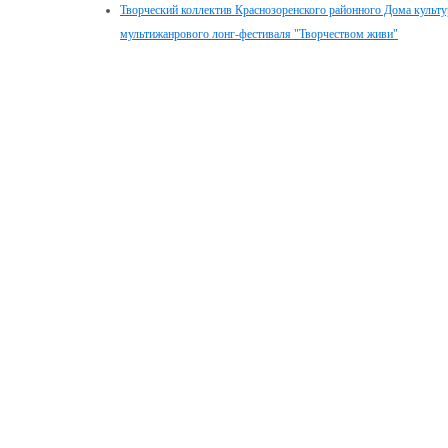
Творческий коллектив Краснозоренского районного Дома культур
мультижанрового лонг-фестиваля "Творчеством живи"