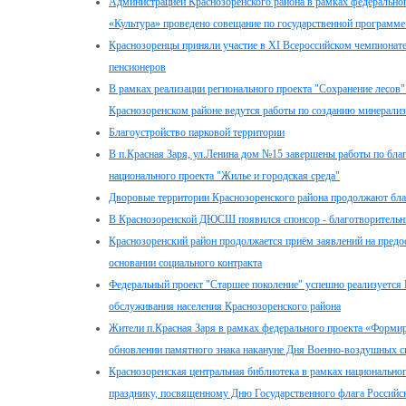
Администрацией Краснозоренского района в рамках федеральног
«Культура» проведено совещание по государственной программе
Краснозоренцы приняли участие в XI Всероссийском чемпионат
пенсионеров
В рамках реализации регионального проекта "Сохранение лесов"
Краснозоренском районе ведутся работы по созданию минерали
Благоустройство парковой территории
В п.Красная Заря, ул.Ленина дом №15 завершены работы по бла
национального проекта "Жилье и городская среда"
Дворовые территории Краснозоренского района продолжают бла
В Краснозоренской ДЮСШ появился спонсор - благотворительн
Краснозоренский район продолжается приём заявлений на предо
основании социального контракта
Федеральный проект "Старшее поколение" успешно реализуетс
обслуживания населения Краснозоренского района
Жители п.Красная Заря в рамках федерального проекта «Форми
обновлении памятного знака накануне Дня Военно-воздушных с
Краснозоренская центральная библиотека в рамках национальног
празднику, посвященному Дню Государственного флага Российс