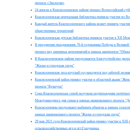
проекта «Экология»
24 апреля в Краснозоренском районе прошел Всероссийский суб
Краснозоренская центральная библиотека приняла участие во В
Каждый житель Краснозоренского района может принять участие
общественных территорий
Краснозоренская детская библиотека приняла участие в XII Меж
В преддверии празднования 76-й годовщины Победы в Великой 
прошел ряд значимых мероприятий в рамках нацпроекта "Образ
В Краснозоренском районе продолжается благоустройство дворо
"Жилье и городская среда"
Краснозоренские леса круглый год находятся под заботой лесни
Краснозоренский район принял участие в областной акции "Жен
проекта "Культура"
Семь Краснозоренских семей получили подтверждение почётного
Международного дня семьи в рамках национального проекта "Д
Краснозоренцы продолжают выбирать объекты в рамках голосов
рамках национального проекта "Жилье и городская среда"
29 мая 2021 года Краснозоренский район принял участие в XIII
сельскохозяйственных игр в пгт.Глазуновка.