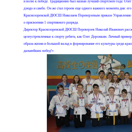
и волю к победе. Традиционно был назван лучший спортсмен года: Оле
дзюдо и самбо. Он же стал героем еще одного важного момента дня: ег
Краснозоренской ДЮСШ Николаем Переверзевым приказе Управления фи
о присвоении 1 спортивного разряда.
Директор Краснозоренской ДЮСШ Переверзев Николай Иванович рассказа
целеустремленные к спорту ребята, как Олег Дорожкин. Личный пример 
образа жизни и большой вклад в формирование его культуры среди кра
дальнейших побед!».