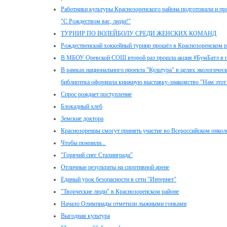
Работники культуры Краснозоренского района подготовили и пр
"С Рождеством вас, люди!"
ТУРНИР ПО ВОЛЕЙБОЛУ СРЕДИ ЖЕНСКИХ КОМАНД
Рождественский хоккейный турнир прошёл в Краснозоренском р
В МБОУ Оревской СОШ второй раз прошла акция #БумБатл в п
В рамках национального проекта "Культура" в целях экологичес
библиотека оформила книжную выставку-знакомство "Нам этот 
Спрос рождает поступление
Блокадный хлеб
Земские доктора
Краснозоренцы смогут принять участие во Всероссийском онкол
Чтобы помнили...
"Горячий снег Сталинграда"
Отличные результаты на спортивной арене
Единый урок безопасности в сети "Интернет"
"Творческие люди" в Краснозоренском районе
Начало Олимпиады отметили лыжными гонками
Выгодная культура