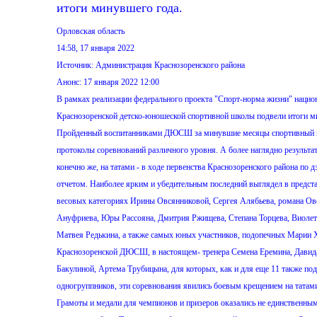
итоги минувшего года.
Орловская область
14:58, 17 января 2022
Источник: Администрация Краснозоренского района
Анонс: 17 января 2022 12:00
В рамках реализации федерального проекта "Спорт-норма жизни" наци
Краснозоренской детско-юношеской спортивной школы подвели итоги м
Пройденный воспитанниками ДЮСШ за минувшие месяцы спортивный п
протоколы соревнований различного уровня. А более наглядно результа
конечно же, на татами - в ходе первенства Краснозоренского района по 
отчетом. Наиболее ярким и убедительным последний выглядел в предст
весовых категориях Ирины Овсянниковой, Сергея Алябьева, романа Ов
Ануфриева, Юры Рассояна, Дмитрия Ржищева, Степана Торцева, Виолетт
Матвея Редькина, а также самых юных участников, подопечных Марии 
Краснозоренской ДЮСШ, в настоящем- тренера Семена Еремина, Давид
Бакулиной, Артема Трубицына, для которых, как и для еще 11 также под
одногруппников, эти соревнования явились боевым крещением на татам
Грамоты и медали для чемпионов и призеров оказались не единственным