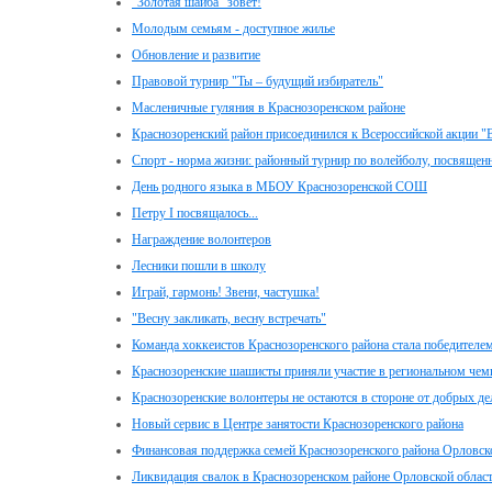
"Золотая шайба" зовет!
Молодым семьям - доступное жилье
Обновление и развитие
Правовой турнир "Ты – будущий избиратель"
Масленичные гуляния в Краснозоренском районе
Краснозоренский район присоединился к Всероссийской акции 
Спорт - норма жизни: районный турнир по волейболу, посвящ
День родного языка в МБОУ Краснозоренской СОШ
Петру I посвящалось...
Награждение волонтеров
Лесники пошли в школу
Играй, гармонь! Звени, частушка!
"Весну закликать, весну встречать"
Команда хоккеистов Краснозоренского района стала победителем
Краснозоренские шашисты приняли участие в региональном чем
Краснозоренские волонтеры не остаются в стороне от добрых де
Новый сервис в Центре занятости Краснозоренского района
Финансовая поддержка семей Краснозоренского района Орловск
Ликвидация свалок в Краснозоренском районе Орловской облас