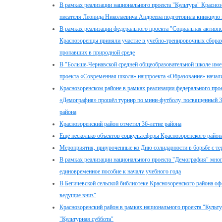
В рамках реализации национального проекта "Культура" Красно
писателя Леонида Николаевича Андреева подготовила книжную 
В рамках реализации федерального проекта "Социальная активн
Краснозоренцы приняли участие в учебно-тренировочных сборах
пропавших в природной среде
В "Больше-Чернавской средней общеобразовательной школе име
проекта «Современная школа» нацпроекта «Образование» начали
Краснозоренском районе в рамках реализации федерального про
«Демография» прошёл турнир по мини-футболу, посвященный 3
района
Краснозоренский район отметил 36-летие района
Ещё несколько объектов соцкультсферы Краснозоренского райо
Мероприятия, приуроченные ко Дню солидарности в борьбе с т
В рамках реализации национального проекта "Демография" мног
единовременное пособие к началу учебного года
В Бегичевской сельской библиотеке Краснозоренского района оф
ведущие вниз"
Краснозоренский район в рамках национального проекта "Культу
"Культурная суббота"