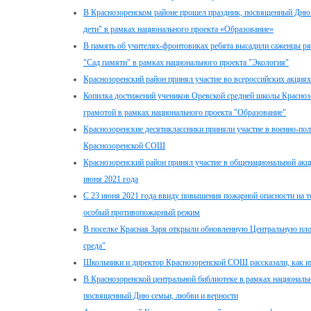
В Краснозоренском районе прошел праздник, посвященный Дню
дети" в рамках национального проекта «Образование»
В память об учителях-фронтовиках ребята высадили саженцы р
"Сад памяти" в рамках национального проекта "Экология"
Краснозоренский район принял участие во всероссийских акциях
Копилка достижений учеников Оревской средней школы Красноз
грамотой в рамках национального проекта "Образование"
Краснозоренские десятиклассники приняли участие в военно-поле
Краснозоренской СОШ
Краснозоренский район принял участие в общенациональной акци
июня 2021 года
С 23 июня 2021 года ввиду повышения пожарной опасности на т
особый противопожарный режим
В поселке Красная Заря открыли обновленную Центральную пло
среда"
Школьники и директор Краснозоренской СОШ рассказали, как им
В Краснозоренской центральной библиотеке в рамках национальн
посвященный Дню семьи, любви и верности