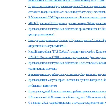
региональной экологической акции "Спасем планету от мусора»
В рамках реализации федерального проекта "Спорт-норма жизни
состоялся товарищеский матч по мини-футболу среди ветеранов
В Малиновской СОШ Краснозоренского района состоялась премь
МБОУ Оревская СОШ приняли участие в акции "Мемориальные 
Краснозоренская центральная библиотека присоединяется к Общ
где торгуют смертью"
Благодаря национальному проекту "Здравоохранение" в селе Оре
открывшийся модульный ФАП
Новый автомобиль "ГАЗ Соболь" поступил на службу в Красно
В МБОУ Оревская СОШ в рамках празднования "Дня народного
Краснозоренская центральная библиотека и все сельские библи
тематическую выставку
Краснозоренскому району предоставлена субсидия на закупку к
Краснозоренцы могут выбрать населенные пункты, которые в 20
мобильным интернетом
В ряд учреждений Краснозоренского района пришел высокоскор
В Малиновской СОШ активно работает кружок "Шахматная азб
С 1 января 2022 года работодатели, у которых среднесписочная