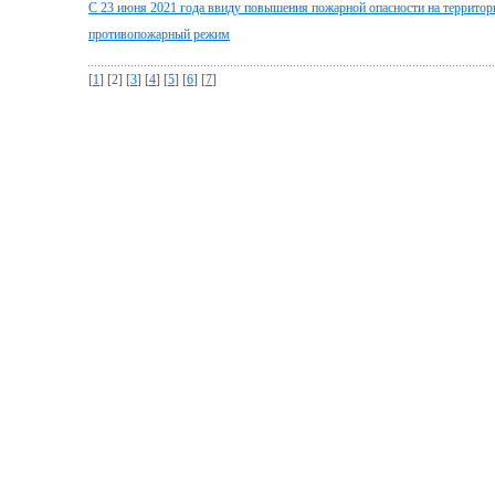
С 23 июня 2021 года ввиду повышения пожарной опасности на территор
противопожарный режим
[
1
] [2] [
3
] [
4
] [
5
] [
6
] [
7
]