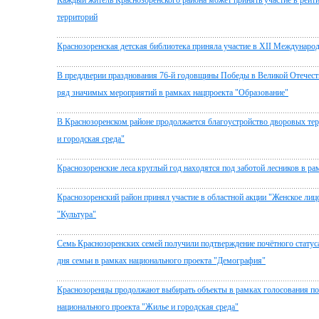
Каждый житель Краснозоренского района может принять участие в рейт
территорий
Краснозоренская детская библиотека приняла участие в XII Международ
В преддверии празднования 76-й годовщины Победы в Великой Отечест
ряд значимых мероприятий в рамках нацпроекта "Образование"
В Краснозоренском районе продолжается благоустройство дворовых тер
и городская среда"
Краснозоренские леса круглый год находятся под заботой лесников в ра
Краснозоренский район принял участие в областной акции "Женское лиц
"Культура"
Семь Краснозоренских семей получили подтверждение почётного стату
дня семьи в рамках национального проекта "Демография"
Краснозоренцы продолжают выбирать объекты в рамках голосования по
национального проекта "Жилье и городская среда"