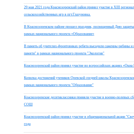
29 мая 2021 года Краснозоренский район принял участие в XIII региона
сельскохозяйственных игр в пгт.Глазуновка.
В Краснозоренском районе прошел праздник, посвященный Дню защиты 
рамках национального проекта «Образование»
В память об учителях-фронтовиках ребята высадили саженцы рябины и 
памяти" в рамках национального проекта "Экология"
Краснозоренский район принял участие во всероссийских акциях «Окна 
Копилка достижений учеников Оревской средней школы Краснозоренског
рамках национального проекта "Образование"
Краснозоренские десятиклассники приняли участие в военно-полевых сбо
СОШ
Краснозоренский район принял участие в общенациональной акции "Свеч
года