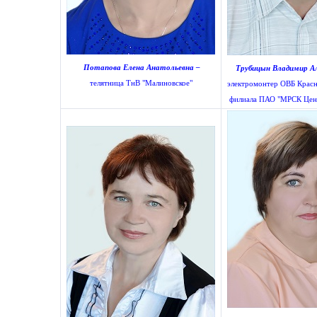
Потапова Елена Анатольевна –
Трубицын Владимир Ал
телятница ТнВ "Малиновское"
электромонтер ОВБ Крас
филиала ПАО "МРСК Цен