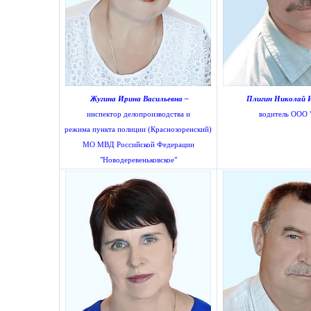
Жугина Ирина Васильевна –
Плигин Николай И
инспектор делопроизводства и
водитель ООО "
режима пункта полиции (Краснозоренский)
МО МВД Российской Федерации
"Новодеревеньковское"