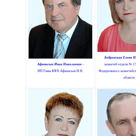
Бобровская Елена 
Афанасьев Иван Николаевич
-
казначей отдела № 1
ИП Глава КФХ Афанасьев И.Н.
Федерального казначейст
области