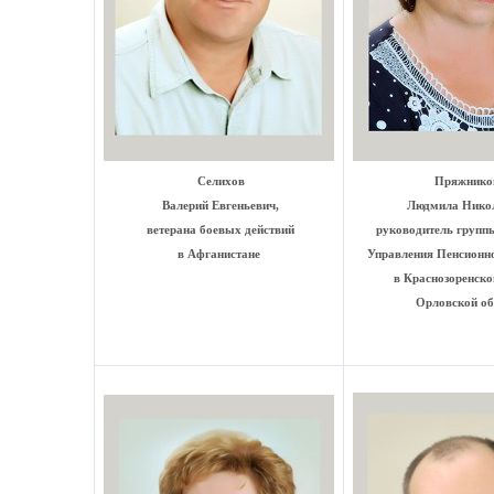
Селихов
Пряжнико
Валерий Евгеньевич,
Людмила Никол
ветерана боевых действий
руководитель группы
в Афганистане
Управления Пенсионн
в Краснозоренско
Орловской об