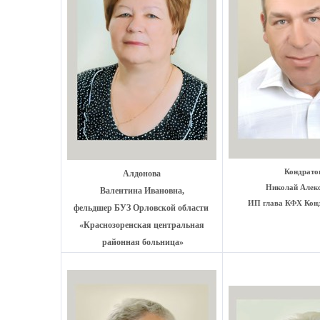
Кондрато
Алдонова
Николай Алекс
Валентина Ивановна,
ИП глава КФХ Конд
фельдшер
БУЗ Орловской
области
«Краснозоренская центральная
районная больница»