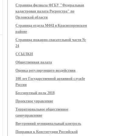
Страница филиала ФГБУ "Федеральная
кадастровая палата Росреестра" по
Орловской области
Страница отдела МФЦ в Краснозоренском
районе
Страница пожарно-спасательной части №
24
ССЫЛКИ
Общественная палата
Оценка регулирующего воздействия
100 лет Государственной архивной службе
России
Бессмертный полк 2018
Проектное управление
Территориальное общественное
самоуправление
Внутренний муниципальный контроль
Поправки к Конституции Российской