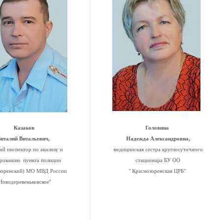
Казаков
Головина
италий Витальевич,
Надежда Александровна,
й инспектор по анализу и
медицинская сестра круглосуточного
рованию пункта полиции
стационара БУ ОО
зоренский) МО МВД России
" Краснозоренская ЦРБ"
Новодеревеньковское"