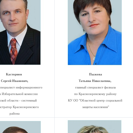
Касторнов
Пыжова
Сергей Иванович,
Татьяна Николаевна,
специалист информационного
главный специалист филиала
а Избирательной комиссии
по Краснозоренскому району
ской области - системный
КУ ОО "Областной центр социальной
стратор Краснозоренского
защиты населения"
района