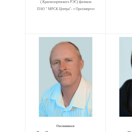
( Краснозоренского РЭС) филиала
ПАО " МРСК Центра"- « Орелэнерго»
Овсянников