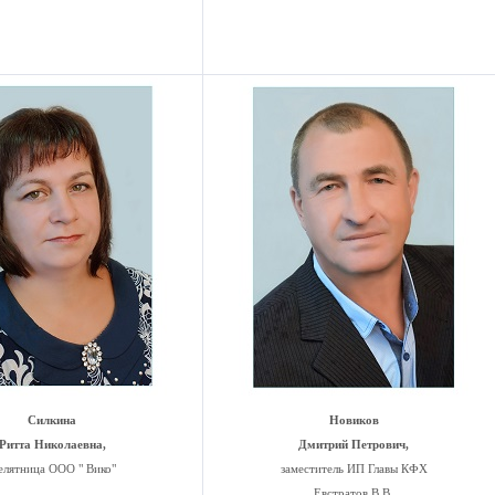
Силкина
Новиков
Ритта Николаевна,
Дмитрий Петрович,
елятница ООО " Вико"
заместитель ИП Главы КФХ
Евстратов В.В.