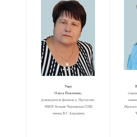
Унру
В
Ольга Павловна,
старши
руководитель филиала д. Протасово
плани
МБОУ Больше-Чернавская СОШ
(Красно
имени В.Г. Алдошина
"