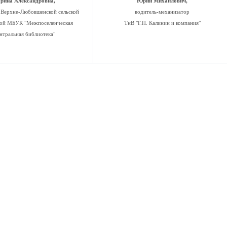
рина Александровна,
Юрий Михайлович,
 Верхне-Любовшенской сельской
водитель-механизатор
кой МБУК "Межпоселенческая
ТнВ "Г.П. Калинин и компания"
нтральная библиотека"