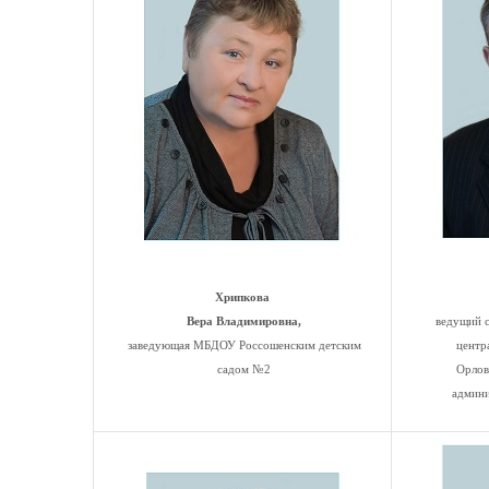
Хрипкова
Вера Владимировна,
ведущий 
заведующая МБДОУ Россошенским детским
центр
садом №2
Орлов
админи