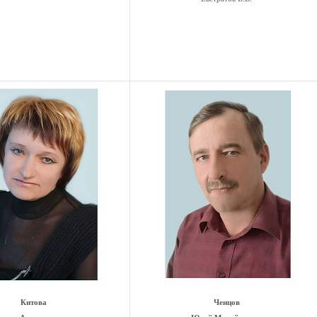
Китова
Ченцов