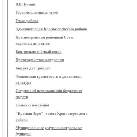
В.В.Путина
Гордимся, помним, чтим!
Глава района
Администрация Краснозоренского района
Краснозоренский районный Совет
народных депутатов
Контрольно-счётный орган
Противодействие коррупции
Бюджет для граждан
Финансовая грамотность и финансовая
культура
Сведения об использовании бюджетных
средств
Сельские поселения
"Красная Заря" - газета Краснозоренского
района
Муниципальные услуги и контрольные
функции