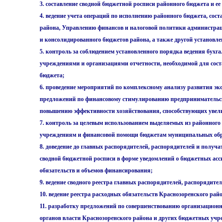
3. составление сводной бюджетной росписи районного бюджета и ее
4. ведение учета операций по исполнению районного бюджета, сос
района, Управлению финансов и налоговой политики администрац
и консолидированного бюджетов района, а также другой установле
5. контроль за соблюдением установленного порядка ведения бухг
учреждениями и организациями отчетности, необходимой для сост
бюджета;
6. проведение мероприятий по комплексному анализу развития эк
предложений по финансовому стимулированию предпринимательск
повышению эффективности хозяйствования, способствующих увел
7. контроль за целевым использованием выделяемых из районного
учреждениям и финансовой помощи бюджетам муниципальных обр
8. доведение до главных распорядителей, распорядителей и получа
сводной бюджетной росписи в форме уведомлений о бюджетных ас
обязательств и объемов финансирования;
9. ведение сводного реестра главных распорядителей, распорядите
10. ведение реестра расходных обязательств Краснозоренского рай
11. разработку предложений по совершенствованию организационн
органов власти Краснозоренского района и других бюджетных учре