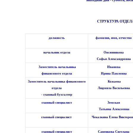
выходные дни - суббота, вос
СТРУКТУРА ОТДЕЛ
должность
фамилия, имя, отчество
начальник отдела
Овсянникова
Софья Александровна
Заместитель начальника
Иванова
финансового отдела
Ирина Павловна
Заместитель начальника финансового
Кожаева
отдела
Людмила Васильевна
- главный бухгалтер
главный специалист
Земская
Татьяна Алексеевна
главный специалист
Чекалкина Елена Викторо
главный специалист
Савенкова Светлана