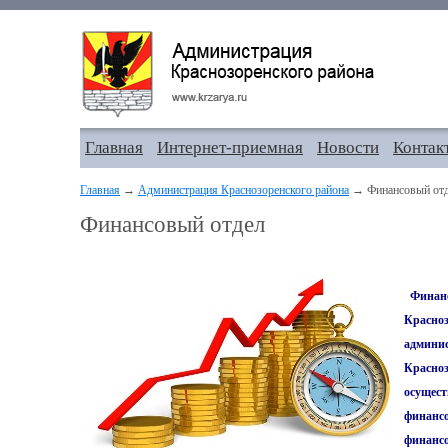
Главная
Интернет-приемная
Новости
Контак
Главная
→
Администрация Краснозоренского района
→ Финансовый от
Финансовый отдел
Финан
Красноз
админи
Красноз
осущест
финансо
финансо