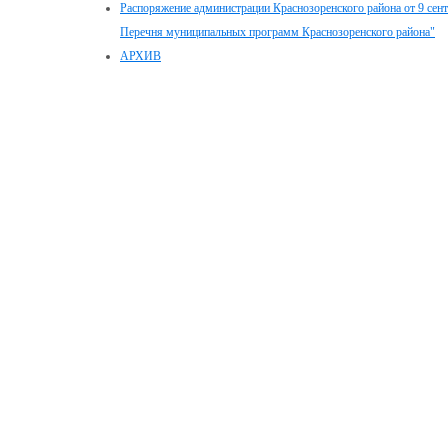
Распоряжение администрации Краснозоренского района от 9 сен
Перечня муниципальных программ Краснозоренского района"
АРХИВ