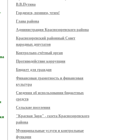
В.В.Путина
.
Гордимся, помним, чтим!
Глава района
Администрация Краснозоренского района
Краснозоренский районный Совет
народных депутатов
Контрольно-счётный орган
 на
Противодействие коррупции
Бюджет для граждан
Финансовая грамотность и финансовая
культура
Сведения об использовании бюджетных
средств
и
Сельские поселения
"Красная Заря" - газета Краснозоренского
тки
района
Муниципальные услуги и контрольные
функции