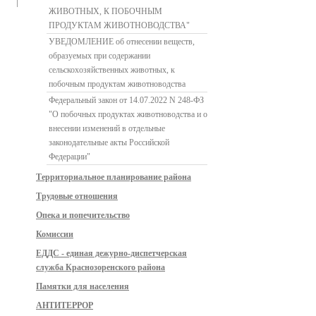
ЖИВОТНЫХ, К ПОБОЧНЫМ
ПРОДУКТАМ ЖИВОТНОВОДСТВА"
УВЕДОМЛЕНИЕ об отнесении веществ,
образуемых при содержании
сельскохозяйственных животных, к
побочным продуктам животноводства
Федеральный закон от 14.07.2022 N 248-ФЗ
"О побочных продуктах животноводства и о
внесении изменений в отдельные
законодательные акты Российской
Федерации"
Территориальное планирование района
Трудовые отношения
Опека и попечительство
Комиссии
ЕДДС - единая дежурно-диспетчерская
служба Краснозоренского района
Памятки для населения
АНТИТЕРРОР