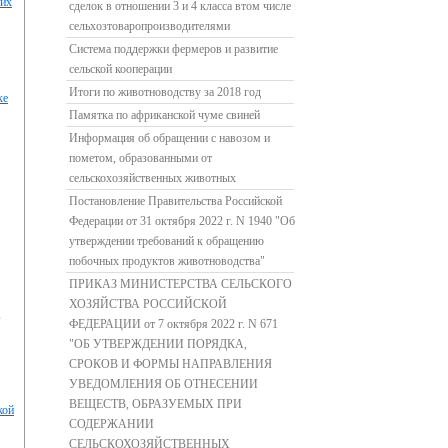
ких
сделок в отношении 3 и 4 класса втом числе
сельхозтоваропроизводителями
Система поддержки фермеров и развитие
сельской кооперации
Итоги по животноводству за 2018 год
ке
Памятка по африканской чуме свиней
Информация об обращении с навозом и
пометом, образованными от
сельскохозяйственных животных
Постановление Правительства Российской
Федерации от 31 октября 2022 г. N 1940 "Об
утверждении требований к обращению
побочных продуктов животноводства"
ПРИКАЗ МИНИСТЕРСТВА СЕЛЬСКОГО
ХОЗЯЙСТВА РОССИЙСКОЙ
,
ФЕДЕРАЦИИ от 7 октября 2022 г. N 671
"ОБ УТВЕРЖДЕНИИ ПОРЯДКА,
СРОКОВ И ФОРМЫ НАПРАВЛЕНИЯ
УВЕДОМЛЕНИЯ ОБ ОТНЕСЕНИИ
ВЕЩЕСТВ, ОБРАЗУЕМЫХ ПРИ
кой
СОДЕРЖАНИИ
СЕЛЬСКОХОЗЯЙСТВЕННЫХ