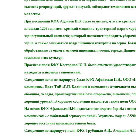
высоких репродукций, дружат с наукой, соблюдают технологию во
коллегам.
При посещении КФХ Адоньев Н.В. было отмечено, что это крепкое 
площади 1208 га, имеет крепкий машинно-тракторный парк с хо
зерносушильный комплекс, который позволяет проводить убороч
з
ер
на, а так
же заниматься возделыванием кукурузы на зерно. Был
обработанные от овсюга, озимой пшеницы, ячменя, гороха. Данно
семенами этих культур.
Проезжая поля КФХ Касторнов Ю.Н. была отмечена удовлетворите
на
ходится в периоде становления.
Следующие поля по маршруту были КФХ Афанасьев И.Н., ООО «Ис
кампания». Поля ТнВ «Г.П. Калинин и кампания» отличаются вы
обочины, склады, производственная база огорожена, выкошена, по
хороший урожай. В хорошем состоянии находятся также поля ОО
На полях КФХ Афанасьев И.Н. недостаточно ведется борьба с ос
комплексом - с мобильной зерносушилкой «Агримек» модель АS900,
хорошее состояние производственной базы.
Следующие по маршруту поля КФХ Трубицын А.И., Алдошин А.Г. 