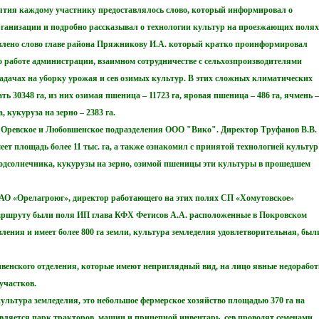
ятия каждому участнику предоставлялось слово, который информировал о
организации и подробно рассказывал о технологии культур на проезжающих полях
влено слово главе района Пряжникову И.А. который кратко проинформировал
о работе администрации, взаимном сотрудничестве с сельхозпроизводителями
адачах на уборку урожая и сев озимых культур. В этих сложных климатических
ть 30348 га, из них озимая пшеница – 11723 га, яровая пшеница – 486 га, ячмень –
а, кукуруза на зерно – 2383 га.
о Оревское и Любовшенское подразделения ООО "Вико". Директор Труфанов В.В.
ет площадь более 11 тыс. га, а также ознакомил с принятой технологией культур
подсолнечника, кукурузы на зерно, озимой пшеницы эти культуры в прошедшем
АО «Орелагроюг», директор работающего на этих полях СП «Хомутовское»
маршруту были поля ИП глава КФХ Фетисов А.А. расположенные в Покровском
вления и имеет более 800 га земли, культура земледелия удовлетворительная, был
енского отделения, которые имеют неприглядный вид, на лицо явные недорабо
участков.
льтура земледелия, это небольшое фермерское хозяйство площадью 370 га на
вляется парк тракторов, машин и прицепной инвентарь, сев проводят семенами