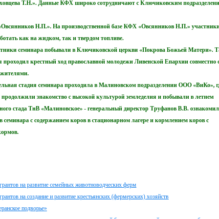
ховцева Т.Н.». Данные КФХ широко сотрудничают с Ключиковским подразделен
Овсянников Н.П.». На производственной базе КФХ «Овсянников Н.П.» участник
отать как на жидком, так и твердом топливе.
стники семинара побывали в Ключиковской церкви «Покрова Божьей Матери». 
мя проходил крестный ход православной молодежи Ливенской Епархии совместно 
 жителями.
льная стадия семинара проходила в Малиновском подразделении ООО «ВиКо», г
 продолжили знакомство с высокой культурой земледелия и побывали в летнем
йного стада ТнВ «Малиновское» - генеральный директор Труфанов В.В. ознакомил
в семинара с содержанием коров в стационарном лагере и кормлением коров с
кормов.
 грантов на развитие семейных животноводческих ферм
грантов на создание и развитие крестьянских (фермерских) хозяйств
еранское подворье»