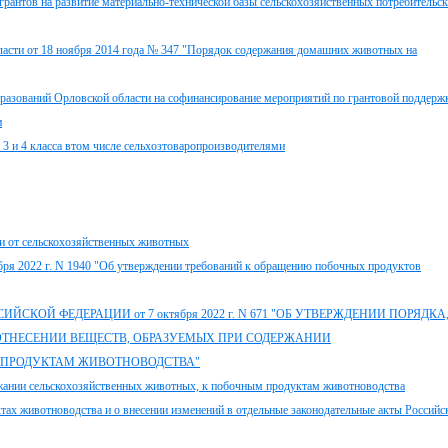
грантов на развитие материально-технической базы сельскохозяйственных потребительс
асти от 18 ноября 2014 года № 347 "Порядок содержания домашних животных на
азований Орловской области на софинансирование мероприятий по грантовой поддерж
и
3 и 4 класса втом числе сельхозтоваропроизводителями
и от сельскохозяйственных животных
бря 2022 г. N 1940 "Об утверждении требований к обращению побочных продуктов
КОЙ ФЕДЕРАЦИИ от 7 октября 2022 г. N 671 "ОБ УТВЕРЖДЕНИИ ПОРЯДКА
ОТНЕСЕНИИ ВЕЩЕСТВ, ОБРАЗУЕМЫХ ПРИ СОДЕРЖАНИИ
 ПРОДУКТАМ ЖИВОТНОВОДСТВА"
нии сельскохозяйственных животных, к побочным продуктам животноводства
тах животноводства и о внесении изменений в отдельные законодательные акты Российс