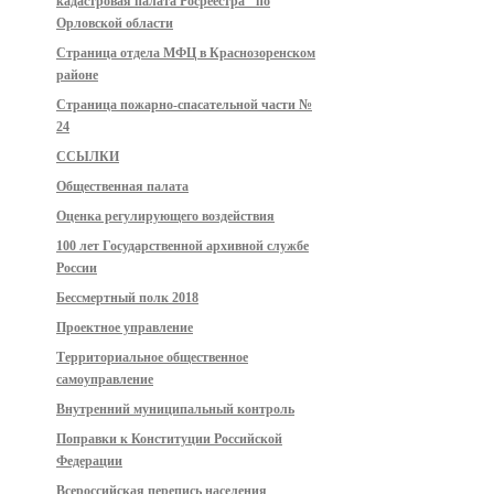
кадастровая палата Росреестра" по
Орловской области
Страница отдела МФЦ в Краснозоренском
районе
Страница пожарно-спасательной части №
24
ССЫЛКИ
Общественная палата
Оценка регулирующего воздействия
100 лет Государственной архивной службе
России
Бессмертный полк 2018
Проектное управление
Территориальное общественное
самоуправление
Внутренний муниципальный контроль
Поправки к Конституции Российской
Федерации
Всероссийская перепись населения