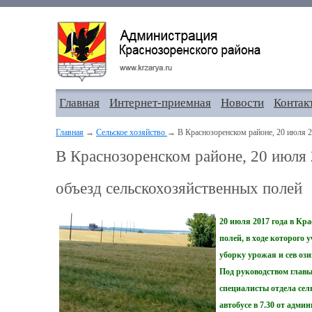
Главная
Интернет-приемная
Новости
Контак
Главная
→
Сельское хозяйство
→ В Краснозоренском районе, 20 июля 2
В Краснозоренском районе, 20 июля 
объезд сельскохозяйственных полей
20 июля 2017 года в Кр
полей, в ходе которого
уборку урожая и сев оз
Под руководством глав
специалисты отдела сель
автобусе в 7.30 от адм