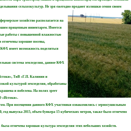
зделывания сельхозкультур. Не зря ежегодно продают излишки семян своим
фермерское хозяйство располагается на
рошим прицепным инвентарем. Имеется
ные работы с повышенной влаж
ностью
и отмечены хорошие посевы,
е КФХ имеет возможно
сть поделиться
льная система земледелия, данное КФХ
токи», ТнВ «Г.П. Калинин и
сокой культурой земледелия, обработаны
крашена и побелена. На полях зреет
О «Истоки».
вюгом. При посещении данного КФХ участники ознакомились с зерносушильным
 год выпуска 2015, объем бункера 15 кубических метров, также было отмечено
была отмечена хорошая культура земледелия этих небольших хозяйств.