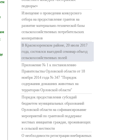
ием
подворье»
Извещение о проведении конкурсного
и
отбора на предоставление грантов на
развитие материально-технической базы
Там
сельскохозяйственных потребительских
кооперативов
с
В Краснозоренском районе, 20 июля 2017
года, состоялся выездной семинар-объезд
де
сельскохозяйственных полей
Приложение № 1 к постановлению
Правительства Орловской области от 18
ноября 2014 года № 347 "Порядок
содержания домашних животных на
территории Орловской области"
Порядок предоставления субсидий
бюджетем муниципальных образований
Орловской области на софинансирование
мероприятий по грантовой поддержке
местных инициатив граждан, проживающих
в сельской местности
О необходимости регистрации внебиржевых