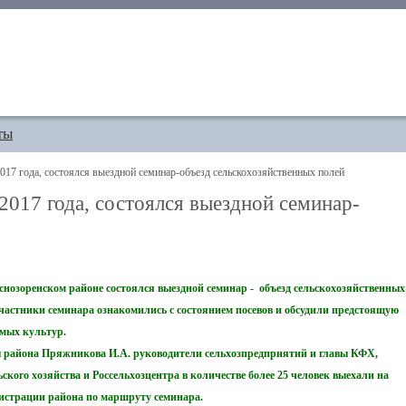
ты
017 года, состоялся выездной семинар-объезд сельскохозяйственных полей
2017 года, состоялся выездной семинар-
аснозоренском районе состоялся выездной семинар - объезд сельскохозяйственных
 участники семинара ознакомились с состоянием посевов и обсудили предстоящую
имых культур.
ы района Пряжникова И.А. руководители сельхозпредприятий и главы КФХ,
ского хозяйства и Россельхозцентра в количестве более 25 человек выехали на
инистрации района по маршруту семинара.