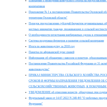
Извещение о проведении конкурсного отбора на предоставление 
кооперативов
Приложение № 1 к постановлению Правительства Орловской обл
территории Орловской области"
Порядок предоставления субсидий бюджетем муниципальных обр
местных инициатив граждан, проживающих в сельской местност
О необходимости регистрации внебиржевых сделок в отношении 
Система поддержки фермеров и развитие сельской кооперации
Итоги по животноводству за 2018 год
Памятка по африканской чуме свиней
Информация об обращении с навозом и пометом, образованным
Постановление Правительства Российской Федерации от 31 октя
животноводства"
ПРИКАЗ МИНИСТЕРСТВА СЕЛЬСКОГО ХОЗЯЙСТВА РОССИЙС
СРОКОВ И ФОРМЫ НАПРАВЛЕНИЯ УВЕДОМЛЕНИЯ ОБ 
СЕЛЬСКОХОЗЯЙСТВЕННЫХ ЖИВОТНЫХ, К ПОБОЧНЫМ
УВЕДОМЛЕНИЕ об отнесении веществ, образуемых при содержа
Федеральный закон от 14.07.2022 N 248-ФЗ "О побочных продук
Федерации"