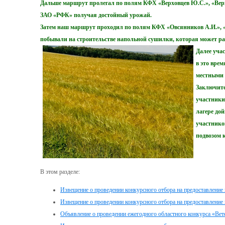
Дальше маршрут пролегал по полям КФХ «Верховцев Ю.С.», «Вер
ЗАО «РФК» получая достойный урожай.
Затем наш маршрут проходил по полям КФХ «Овсянников А.И.», «
побывали на строительстве напольной сушилки, которая может раб
Далее уча
в это вре
местными
Заключите
участники
лагере до
участнико
подвозом 
В этом разделе:
Извещение о проведении конкурсного отбора на предоставление
Извещение о проведении конкурсного отбора на предоставление 
Объявление о проведении ежегодного областного конкурса «Вет