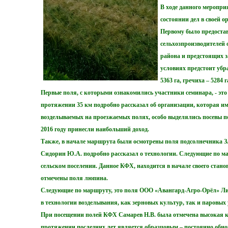
В ходе данного меропри
состоянии дел в своей 
Первому было предоста
сельхозпроизводителей 
района и предстоящих з
условиях предстоит убра
5363 га, гречиха – 5284 г
Первые поля, с которыми ознакомились участники семинара, - эт
протяжении 35 км подробно рассказал об организации, которая име
возделываемых на проезжаемых полях, особо выделялись посевы 
2016 году принесли наибольший доход.
Также, в начале маршрута были осмотрены поля подсолнечника З
Сидорин Ю.А. подробно рассказал о технологии. Следующие по 
сельском поселении. Данное КФХ, находится в начале своего стано
отмечены поля люпина.
Следующие по маршруту, это поля ООО «Авангард-Агро-Орёл» Лив
в технологии возделывания, как зерновых культур, так и паровых 
При посещении полей КФХ Самарев Н.В. была отмечена высокая ку
протяжении последних лет является образцовым – постоянно обно