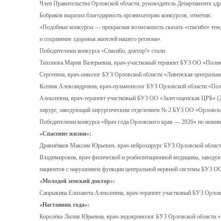
Член Правительства Орловской области, руководитель Департамента зд
Бобраков выразил благодарность организаторам конкурсов, отметив:
«Подобные конкурсы — прекрасная возможность сказать «спасибо» тем, 
и сохранение здоровья жителей нашего региона».
Победителями конкурса «Спасибо, доктор!» стали:
Тихонова Мария Валерьевна, врач-участковый терапевт БУЗ ОО «Поликл
Сергеевна, врач-онколог БУЗ Орловской области «Ливенская центральна
Ксения Александровна, врач-пульмонолог БУЗ Орловской области «Поли
Алексеевна, врач-терапевт участковый БУЗ ОО «Залегощенская ЦРБ» (2
хирург, заведующий хирургическим отделением № 2 БУЗ ОО «Орловская
Победителями конкурса «Врач года Орловского края — 2026» по номин
«Спасение жизни»:
Дравнёнков Максим Юрьевич, врач-нейрохирург БУЗ Орловской област
Владимировна, врач физической и реабилитационной медицины, заведу
пациентов с нарушением функции центральной нервной системы БУЗ ОО
«Молодой земский доктор»:
Сапрыкина Елизавета Алексеевна, врач-терапевт участковый БУЗ Орло
«Наставник года»:
Королёва Лилия Юрьевна, врач-эндокринолог БУЗ Орловской области «