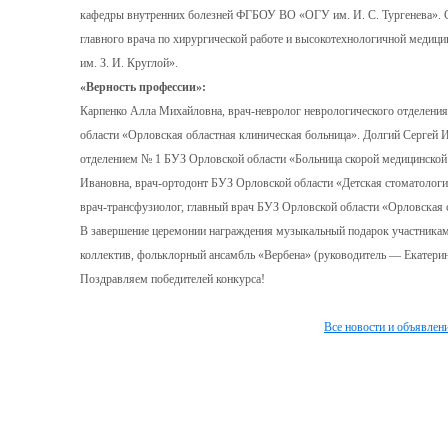
кафедры внутренних болезней ФГБОУ ВО «ОГУ им. И. С. Тургенева». С
главного врача по хирургической работе и высокотехнологичной мед
им. З. И. Круглой».
«Верность профессии»:
Карпенко Алла Михайловна, врач-невролог неврологического отделен
области «Орловская областная клиническая больница». Долгий Сергей
отделением № 1 БУЗ Орловской области «Больница скорой медицинско
Ивановна, врач-ортодонт БУЗ Орловской области «Детская стоматолог
врач-трансфузиолог, главный врач БУЗ Орловской области «Орловская 
В завершение церемонии награждения музыкальный подарок участникам
коллектив, фольклорный ансамбль «Вербена» (руководитель — Екатерин
Поздравляем победителей конкурса!
Все новости и объявлен