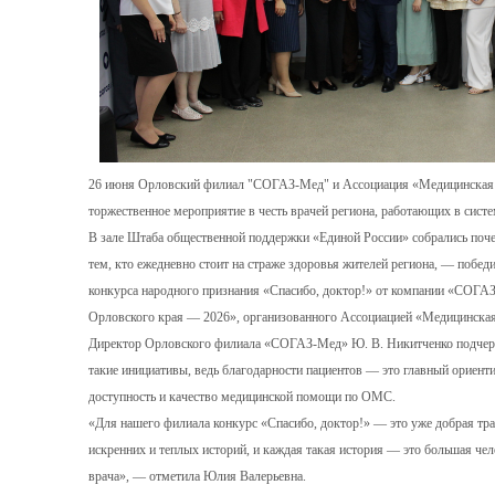
26 июня Орловский филиал "СОГАЗ-Мед" и Ассоциация «Медицинская п
торжественное мероприятие в честь врачей региона, работающих в сис
В зале Штаба общественной поддержки «Единой России» собрались почет
тем, кто ежедневно стоит на страже здоровья жителей региона, — побе
конкурса народного признания «Спасибо, доктор!» от компании «СОГАЗ
Орловского края — 2026», организованного Ассоциацией «Медицинская
Директор Орловского филиала «СОГАЗ-Мед» Ю. В. Никитченко подчерк
такие инициативы, ведь благодарности пациентов — это главный ориент
доступность и качество медицинской помощи по ОМС.
«Для нашего филиала конкурс «Спасибо, доктор!» — это уже добрая тр
искренних и теплых историй, и каждая такая история — это большая чел
врача», — отметила Юлия Валерьевна.