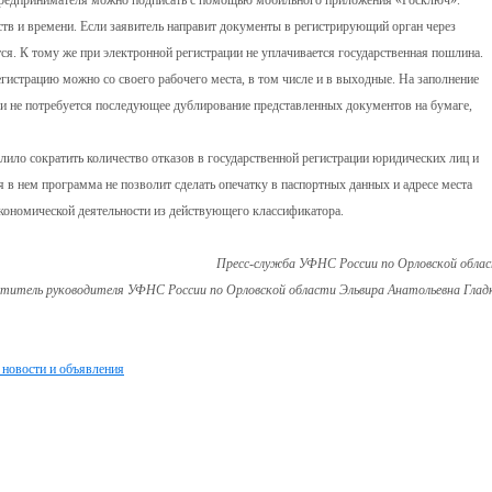
 предпринимателя можно подписать с помощью мобильного приложения «Госключ».
ств и времени. Если заявитель направит документы в регистрирующий орган через
тся. К тому же при электронной регистрации не уплачивается государственная пошлина.
гистрацию можно со своего рабочего места, в том числе и в выходные. На заполнение
ии не потребуется последующее дублирование представленных документов на бумаге,
лило сократить количество отказов в государственной регистрации юридических лиц и
 в нем программа не позволит сделать опечатку в паспортных данных и адресе места
кономической деятельности из действующего классификатора.
Пресс-служба УФНС России по Орловской обла
титель руководителя УФНС России по Орловской области Эльвира Анатольевна Глад
 новости и объявления