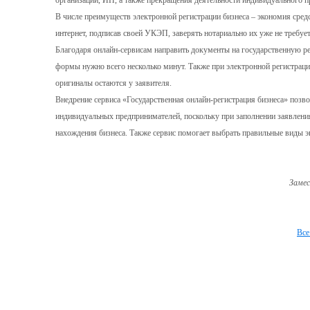
организации, ИП, а также прекращения деятельности индивидуального
В числе преимуществ электронной регистрации бизнеса – экономия сред
интернет, подписав своей УКЭП, заверять нотариально их уже не требуе
Благодаря онлайн-сервисам направить документы на государственную ре
формы нужно всего несколько минут. Также при электронной регистрац
оригиналы остаются у заявителя.
Внедрение сервиса «Государственная онлайн-регистрация бизнеса» позво
индивидуальных предпринимателей, поскольку при заполнении заявления
нахождения бизнеса. Также сервис помогает выбрать правильные виды э
Замес
Все