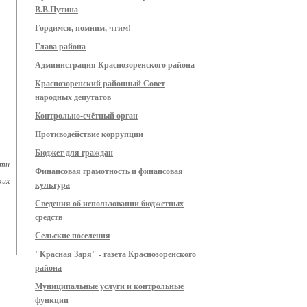
В.В.Путина
Гордимся, помним, чтим!
Глава района
Администрация Краснозоренского района
Краснозоренский районный Совет
народных депутатов
Контрольно-счётный орган
Противодействие коррупции
Бюджет для граждан
сти
Финансовая грамотность и финансовая
ких
культура
Сведения об использовании бюджетных
средств
Сельские поселения
"Красная Заря" - газета Краснозоренского
района
Муниципальные услуги и контрольные
функции