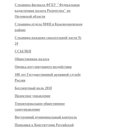
Страница филиала ФГБУ "Федеральная
кадастровая палата Росреестра" по
Орловской области
Страница отдела МФЦ в Краснозоренском
районе
Страница пожарно-спасательной части №
24
ССЫЛКИ
Общественная палата
Оценка регулирующего воздействия
100 лет Государственной архивной службе
России
Бессмертный полк 2018
Проектное управление
Территориальное общественное
самоуправление
Внутренний муниципальный контроль
Поправки к Конституции Российской