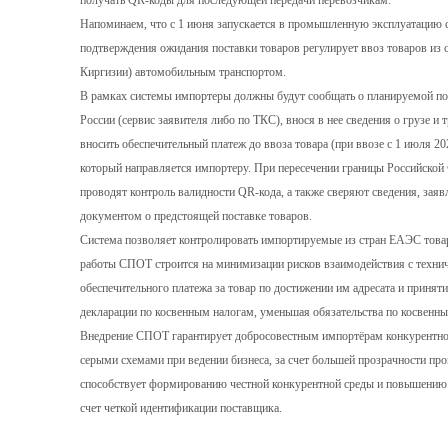
получать QR-коды для последующей передачи перевозчикам.
Напоминаем, что с 1 июня запускается в промышленную эксплуатацию 
подтверждения ожидания поставки товаров регулирует ввоз товаров из 
Киргизии) автомобильным транспортом.
В рамках системы импортеры должны будут сообщать о планируемой п
России (сервис заявителя либо по ТКС), внося в нее сведения о грузе и т
вносить обеспечительный платеж до ввоза товара (при ввозе с 1 июля 2
который направляется импортеру. При пересечении границы Российской
проводят контроль валидности QR-кода, а также сверяют сведения, зая
документом о предстоящей поставке товаров.
Система позволяет контролировать импортируемые из стран ЕАЭС това
работы СПОТ строится на минимизации рисков взаимодействия с технич
обеспечительного платежа за товар по достижении им адресата и приняти
декларации по косвенным налогам, уменьшая обязательства по косвенн
Внедрение СПОТ гарантирует добросовестным импортёрам конкурентное
серыми схемами при ведении бизнеса, за счет большей прозрачности пр
способствует формированию честной конкурентной среды и повышению 
счет четкой идентификации поставщика.