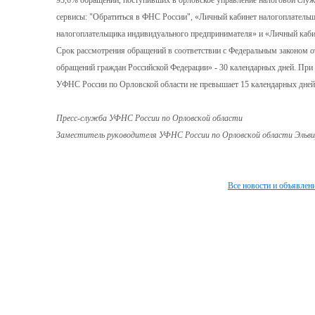
93,6% обращений, поступивших в орловское управление налоговой служ
сервисы: "Обратиться в ФНС России", «Личный кабинет налогоплательщ
налогоплательщика индивидуального предпринимателя» и «Личный каби
Срок рассмотрения обращений в соответствии с Федеральным законом 
обращений граждан Российской Федерации» - 30 календарных дней. При 
УФНС России по Орловской области не превышает 15 календарных дней
Пресс-служба УФНС России по Орловской области
Заместитель руководителя УФНС России по Орловской области Эльви
Все новости и объявлен